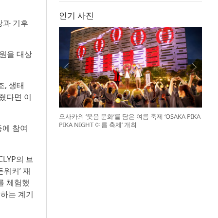
인기 사진
성장과 기후
단원을 대상
, 생태
맞췄다면 이
오사카의 ‘웃음 문화’를 담은 여름 축제 ‘OSAKA PIKA
PIKA NIGHT 여름 축제’ 개최
동에 참여
LYP의 브
워커’ 재
를 체험했
해하는 계기