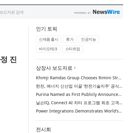
인기 토픽
신제품 출시
휴가
인공지능
바이오테크
스타트업
과정 진
상장사 보도자료
Khimji Ramdas Group Chooses Rimini Street to Reduce SAP Support Costs, Protect 700+ Customizations and Reinvest Savings in Innovation
한전, 에너지 신산업 이끌 ‘한전기술지주’ 공식 출범
Purina Named as First Publicly Announced NIQ ConnectAI Charter Client
닐슨IQ, Connect AI 차터 프로그램 최초 고객사 ‘퓨리나’ 선정
Power Integrations Demonstrates World’s First 2200 V GaN Technology for Next-Era High-Voltage Power Systems
전시회