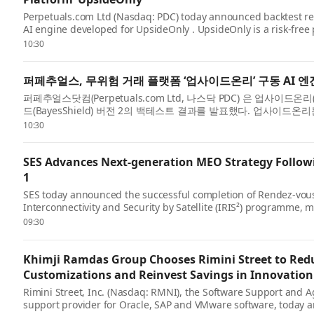
Perpetuals.com Ltd (Nasdaq: PDC) today announced backtest resu
AI engine developed for UpsideOnly . UpsideOnly is a risk-free
using virtual mo...
10:30
퍼페추얼스, 무위험 거래 플랫폼 ‘업사이드온리’ 구동 AI 엔
퍼페추얼스닷컴(Perpetuals.com Ltd, 나스닥 PDC) 은 업사이드온리
드(BayesShield) 버전 2의 백테스트 결과를 발표했다. 업사이드
가...
10:30
SES Advances Next-generation MEO Strategy Followi
1
SES today announced the successful completion of Rendez-vous 
Interconnectivity and Security by Satellite (IRIS²) programme,
implementation phase and reinf...
09:30
Khimji Ramdas Group Chooses Rimini Street to Redu
Customizations and Reinvest Savings in Innovation
Rimini Street, Inc. (Nasdaq: RMNI), the Software Support and 
support provider for Oracle, SAP and VMware software, today