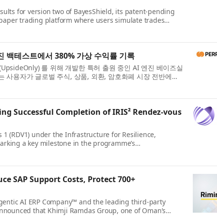
lts for version two of BayesShield, its patent-pending
 paper trading platform where users simulate trades
진 백테스트에서 380% 가상 수익률 기록
(UpsideOnly) 를 위해 개발한 특허 출원 중인 AI 엔진 베이즈실
온리는 사용자가 글로벌 주식, 상품, 외환, 암호화폐 시장 전반에서
ng Successful Completion of IRIS² Rendez-vous
1 (RDV1) under the Infrastructure for Resilience,
 marking a key milestone in the programme’s
ce SAP Support Costs, Protect 700+
Agentic AI ERP Company™ and the leading third-party
 announced that Khimji Ramdas Group, one of Oman’s