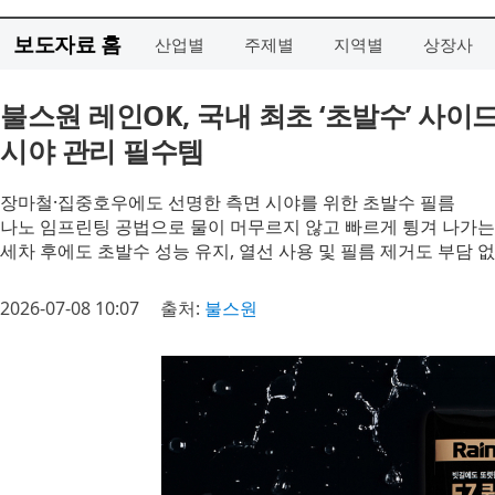
보도자료 홈
산업별
주제별
지역별
상장사
불스원 레인OK, 국내 최초 ‘초발수’ 사이
시야 관리 필수템
장마철·집중호우에도 선명한 측면 시야를 위한 초발수 필름
나노 임프린팅 공법으로 물이 머무르지 않고 빠르게 튕겨 나가는
세차 후에도 초발수 성능 유지, 열선 사용 및 필름 제거도 부담 
2026-07-08 10:07
출처:
불스원