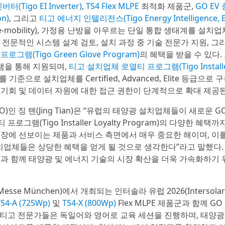
버터(Tigo EI Inverter)
,
TS4 Flex MLPE
최적화 제품군,
GO EV
n)
, 그리고
티고 에너지 인텔리전스(Tigo Energy Intelligence, E
-mobility), 가정용 난방을 아우르는 단일 통합 생태계를 설치
체는 전문적인 시스템 설계 검토, 설치 과정 중 기술 전문가 지원, 그
그램(Tigo Green Glove Program)
의 혜택을 받을 수 있다.
램을 통해 지원되며,
티고 설치업체 로열티 프로그램(Tigo Installer
으로 설치업체를 Certified, Advanced, Elite 등급으로 
용 기회 및 데이터 자원에 대한 접근 권한이 단계적으로 확대 제공
)인 징 톈(Jing Tian)은 “유럽의 태양광 설치업체들이 새로운 G
로그램(Tigo Installer Loyalty Program)의 다양한 혜택
시장에 선보이는 제품과 서비스 측면에서 매우 중요한 해이며, 이를
 설치업체들은 상당한 혜택을 얻게 될 것으로 생각한다”라고 말했다. 
과 함께 태양광 및 에너지 기술의 시장 확산을 더욱 가속화하기 
se München)에서 개최되는 인터솔라 유럽 2026(Intersolar 
TS4-A (725Wp)
및
TS4-X (800Wp)
Flex MLPE 제품군과 함께 GO
 동안 티고 전문가들은 독일어와 영어로 교육 세션을 진행하며, 태양광