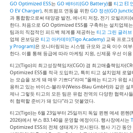
GO Optimized ESS
는
GO 배터리(GO Battery)
를
티고 EI 인
O EV Charger)
, 히트펌프 연동을 위한
GO 정션(GO Junctio
과 통합함으로써 태양광 발전, 에너지 저장, 전기 모빌리티(e
한다. 처음으로 GO Optimized ESS를 구축하는 설치업
팀과의 직접적인 피드백 체계를 제공하는
티고 그린 글러브 프로
업체 온보딩은
티고 아카데미(Tigo Academy)
교육 프로그
y Program)
은 모니터링되는 시스템 규모와 교육 이수 여부를 기준
한다. 이를 통해 등급에 따라 마케팅 지원, 신제품 우선 이
티고(Tigo)의 최고성장책임자(CGO) 겸 최고매출책임자(CRO
Optimized ESS를 적극 도입하고, 특히 티고 설치업체 로열티 프
는 모습을 보게 돼 매우 기쁘다”라며 “올해는 티고가 유럽 
용하고 있는 바이스-블라우(Weiss-Blau GmbH)와 같은
제나 그렇듯 티고의 모든 팀은 유럽 전역의 다양한 협력사들
히 협력할 준비가 돼 있다”라고 덧붙였다.
티고(Tigo)는 6월 23일부터 25일까지 독일 뮌헨 메세 뮌헨(Mes
2026)에서 부스 B3.140을 운영할 예정이다. 행사장에서는
Optimized ESS의 전체 생태계가 전시된다. 행사 기간