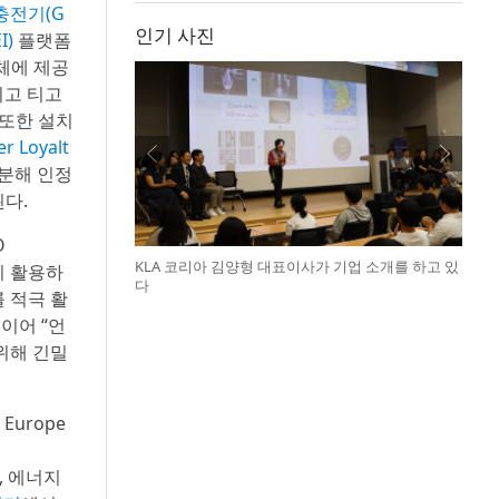
 충전기(G
인기 사진
I)
플랫폼
업체에 제공
리고 티고
 또한 설치
 Loyalt
구분해 인정
된다.
O
KLA 코리아 김양형 대표이사가 기업 소개를 하고 있
까지 활용하
다
 적극 활
이어 “언
위해 긴밀
Europe
, 에너지