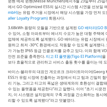
뮌헨 메세 뮌헨(Messe München)에서 6월 23일부터 2
에서 GO Optimized ESS의 실시간 시스템 시연을 선보
mbH)
는 유럽 주거용 시장에서 해당 시스템을 가장 먼저 
aller Loyalty Program)
회원사다.
3.68kWh 용량의 모듈을 기반으로 설계된
GO 배터리(GO Ba
수 있어, 소형 아파트부터 에너지 수요가 높은 대형 주택에
업체에 제공하도록 설계됐다. GO 배터리는 유럽 시장에서 
원하고 최저 -30°C 환경에서도 작동할 수 있도록 설계됐다.
가 가능한 IP65 등급 인클로저를 갖추고 있다. 이와 함께 VDE-AR
안전 표준을 충족한다.
티고 EI 플랫폼(Tigo EI Platform)
을
보다 효율적으로 관리하고 서비스 출동 횟수를 줄이는 데 도
바이스-블라우의 대표인 게오르크 크라이트마이어(Georg Kre
ESS가 유럽 시장에 진출하는 과정에서 티고 팀과 긴밀히 협
리 기능, 그리고 티고의 폭넓은 생태계와의 호환성이 결합
수 있는 플랫폼을 제공한다”라고 말했다. 이어 “초기 시운전
지, 이 시스템은 설치업체의 구축 과정을 간소화하는 동시에
리할 수 있도록 설계됐다”라고 덧붙였다.