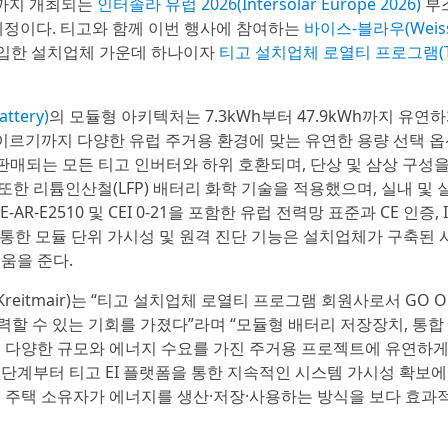
5일까지 개최되는
인터솔라 유럽 2026(Intersolar Europe 2026)
부스
일 예정이다. 티고와 함께 이번 행사에 참여하는
바이스-블라우(Weiss-
도입한 설치업체 가운데 하나이자
티고 설치업체 로열티 프로그램(Tig
ttery)
의 모듈형 아키텍처는 7.3kWh부터 47.9kWh까지 유연
 이르기까지 다양한 유럽 주거용 환경에 맞는 유연한 용량 선택 
판매되는 모든 티고 인버터와 하위 호환되며, 단상 및 삼상 구성을
 또한 리튬인산철(LFP) 배터리 화학 기술을 적용했으며, 실내 및 
-E2510 및 CEI 0-21을 포함한 유럽 전력망 표준과 CE 인증, IE
 통한 모듈 단위 가시성 및 원격 진단 기능은 설치업체가 구축된
움을 준다.
itmair)는 “티고 설치업체 로열티 프로그램 회원사로서 GO Opt
력할 수 있는 기회를 가졌다”라며 “모듈형 배터리 저장장치, 통합
돼 다양한 규모와 에너지 수요를 가진 주거용 프로젝트에 유연하
 단계부터 티고 EI 플랫폼을 통한 지속적인 시스템 가시성 확보
 주택 소유자가 에너지를 생산·저장·사용하는 방식을 보다 효과