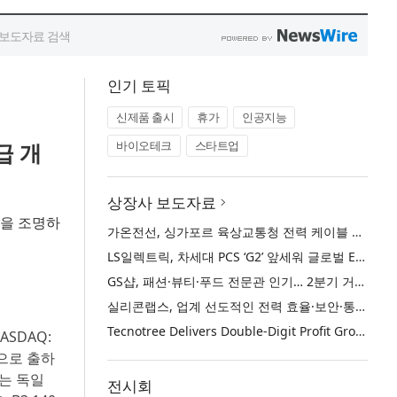
인기 토픽
신제품 출시
휴가
인공지능
급 개
바이오테크
스타트업
상장사 보도자료
객들을 조명하
가온전선, 싱가포르 육상교통청 전력 케이블 첫 공급 계약
LS일렉트릭, 차세대 PCS ‘G2’ 앞세워 글로벌 ESS 시장 주도권 강화
GS샵, 패션·뷰티·푸드 전문관 인기… 2분기 거래액 50% 증가
실리콘랩스, 업계 선도적인 전력 효율·보안·통합성을 갖춘 초저전력 블루투스 LE SoC ‘BG2B’ 공개
Tecnotree Delivers Double-Digit Profit Growth and Accelerated Deployment Momentum in H1 2026
 NASDAQ:
상으로 출하
사는 독일
전시회