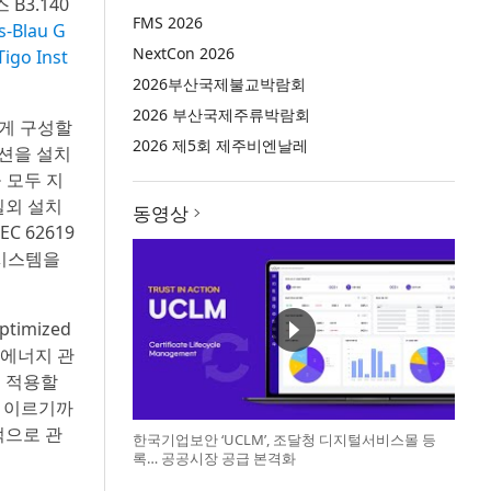
 B3.140
FMS 2026
Blau G
NextCon 2026
o Inst
2026부산국제불교박람회
2026 부산국제주류박람회
하게 구성할
2026 제5회 제주비엔날레
옵션을 설치
 모두 지
실외 설치
동영상
C 62619
 시스템을
imized
 에너지 관
게 적용할
에 이르기까
적으로 관
한국기업보안 ‘UCLM’, 조달청 디지털서비스몰 등
록… 공공시장 공급 본격화