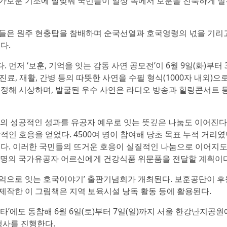
가보훈 기조에 발맞춰 국민들이 일상 속에서 보훈을 친숙하게 실
간부들은 원주 현충탑을 참배하며 순국선열과 호국영령의 넋을 기리
다.
저 ‘보훈, 기억을 잇는 감동 사연 공모전’이 6월 9일(화)부터 3
료, 재활, 간병 등의 따뜻한 사연을 수필 형식(1000자 내외)으
명을 선정해 시상하며, 발굴된 우수 사연은 라디오 방송과 힐링콘서트 
런’의 성공적인 성과를 유공자 예우로 잇는 뜻깊은 나눔도 이어진다
발적인 호응을 얻었다. 4500여 명이 참여해 당초 목표 누적 거리
세웠다. 이러한 국민들의 뜨거운 호응이 실질적인 나눔으로 이어지도
여 명의 국가유공자 어르신에게 건강식품 위문품을 전달할 계획이다
기억으로 잇는 호국이야기’ 출판기념회가 개최된다. 보훈공단이 후
제작한 이 그림책은 지역 보육시설 낭독 활동 등에 활용된다.
타’에도 동참해 6월 6일(토)부터 7일(일)까지 서울 한강난지공
행사를 진행한다.