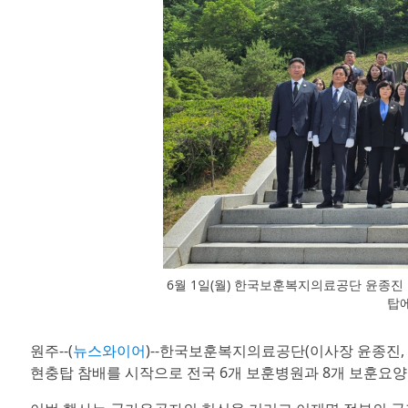
6월 1일(월) 한국보훈복지의료공단 윤종진
탑
원주--(
뉴스와이어
)--한국보훈복지의료공단(이사장 윤종진, 
현충탑 참배를 시작으로 전국 6개 보훈병원과 8개 보훈요양