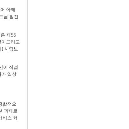
표어 아래
트남 참전
은 제55
 달아드리고
) 시립보
민이 직접
화가 일상
 종합적으
선 과제로
서비스 혁