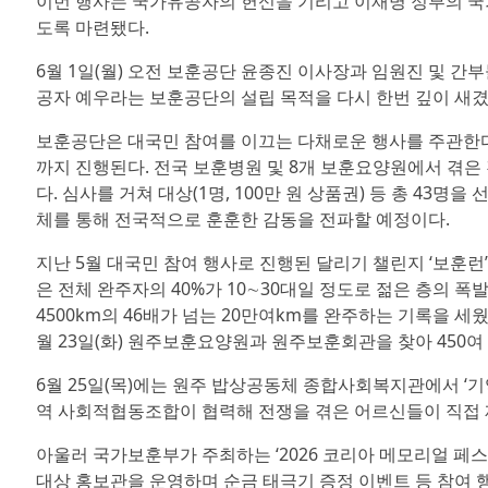
이번 행사는 국가유공자의 헌신을 기리고 이재명 정부의 국
도록 마련됐다.
6월 1일(월) 오전 보훈공단 윤종진 이사장과 임원진 및 
공자 예우라는 보훈공단의 설립 목적을 다시 한번 깊이 새겼
보훈공단은 대국민 참여를 이끄는 다채로운 행사를 주관한다. 먼
까지 진행된다. 전국 보훈병원 및 8개 보훈요양원에서 겪은 진
다. 심사를 거쳐 대상(1명, 100만 원 상품권) 등 총 43
체를 통해 전국적으로 훈훈한 감동을 전파할 예정이다.
지난 5월 대국민 참여 행사로 진행된 달리기 챌린지 ‘보훈
은 전체 완주자의 40%가 10∼30대일 정도로 젊은 층의 폭
4500km의 46배가 넘는 20만여km를 완주하는 기록을 
월 23일(화) 원주보훈요양원과 원주보훈회관을 찾아 450
6월 25일(목)에는 원주 밥상공동체 종합사회복지관에서 ‘
역 사회적협동조합이 협력해 전쟁을 겪은 어르신들이 직접 
아울러 국가보훈부가 주최하는 ‘2026 코리아 메모리얼 페스
대상 홍보관을 운영하며 순금 태극기 증정 이벤트 등 참여 