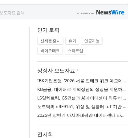
인기 토픽
신제품 출시
휴가
인공지능
바이오테크
스타트업
상장사 보도자료
IBK기업은행, ‘2026 서울 핀테크 위크 데모데이 with IBK기업은행’ 참가기업 모집
KB금융, 데이터로 지역상권의 성장을 지원하는 ‘2026 KB상권활성화 인사이트’ 발간
LS일렉트릭, GS건설과 AI데이터센터 직류 배전 사업 협력
노르딕의 nRF9151, 위성 및 셀룰러 IoT 기반 새로운 차원의 커넥티드 기기 개발 지원
2026년 상반기 아시아태평양 데이터센터 파이프라인 26.5GW로 사상 최대 기록… 한국 수도권 데이터센터 시장도 임차·개발 수요 동반 확대
전시회