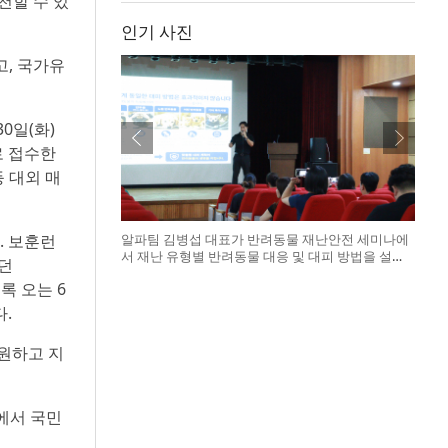
천할 수 있
인기 사진
고, 국가유
0일(화)
로 접수한
등 대외 매
알파팀 김병섭 대표가 반려동물 재난안전 세미나에
. 보훈런
서 재난 유형별 반려동물 대응 및 대피 방법을 설명
였던
하고 있다
록 오는 6
.
원하고 지
원에서 국민