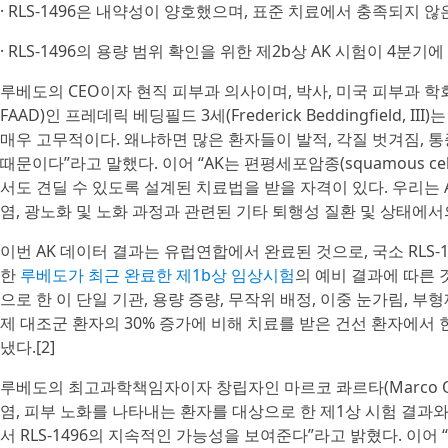
· RLS-1496은 내약성이 양호했으며, 표준 치료에서 충족되지 
· RLS-1496의 용량 범위 확인을 위한 제2b상 AK 시험이 4분기
루베도의 CEO이자 현직 피부과 의사이며, 박사, 미국 피부과 학회 정회원(Fe
FAAD)인 프레데릭 베딩필드 3세(Frederick Beddingfield
매우 고무적이다. 왜냐하면 많은 환자들이 발적, 각질 벗겨짐, 
때문이다”라고 말했다. 이어 “AK는 편평세포암종(squamous c
서도 견딜 수 있도록 설계된 치료법을 받을 자격이 있다. 우리는 A
염, 광노화 및 노화 과정과 관련된 기타 퇴행성 질환 및 상태에
이번 AK 데이터 결과는 유럽연합에서 완료된 것으로, 국소 RLS-
한
루베도가 최근 완료한 제1b상 임상시험
의 예비 결과에 따른 
으로 한 이 단일 기관, 용량 증량, 무작위 배정, 이중 눈가림, 부
제 대조군 환자의 30% 증가에 비해 치료를 받은 건선 환자에서
냈다.[2]
루베도의 최고과학책임자이자 창립자인 마르코 콰르타(Marco Qua
염, 피부 노화를 나타내는 환자를 대상으로 한 제1상 시험 결과
서 RLS-1496의 지속적인 가능성을 보여준다”라고 밝혔다. 이