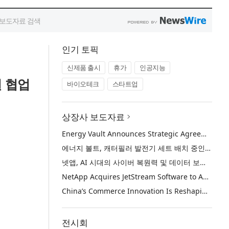
인기 토픽
신제품 출시
휴가
인공지능
 협업
바이오테크
스타트업
상장사 보도자료
Energy Vault Announces Strategic Agreement to Deploy 1.25 GW of Integrated Power Infrastructure for Hyperscaler AI Data Center with Leading Power Generation EPC Deploying Caterpillar Gensets
에너지 볼트, 캐터필러 발전기 세트 배치 중인 선도적인 발전 EPC를 통해 하이퍼스케일러 AI 데이터센터를 위한 1.25 GW 통합 전력 인프라 구축을 위한 전략적 계약 체결
넷앱, AI 시대의 사이버 복원력 및 데이터 보호 강화를 위해 젯스트림 소프트웨어 인수
NetApp Acquires JetStream Software to Advance Cyber Resilience and Data Protection for the AI Era
China’s Commerce Innovation Is Reshaping Global Retail
전시회