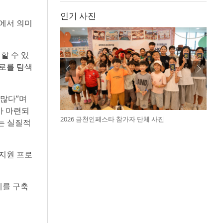
인기 사진
에서 의미
할 수 있
진로를 탐색
 많다”며
가 마련되
2026 금천인페스타 참가자 단체 사진
는 실질적
지원 프로
계를 구축