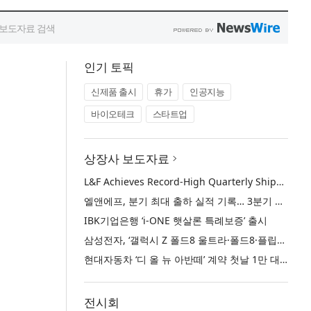
인기 토픽
신제품 출시
휴가
인공지능
바이오테크
스타트업
상장사 보도자료
L&F Achieves Record-High Quarterly Shipments, Begins LFP Supply for North American ESS in Q3 Advancing its Two-Track NCM and LFP Growth Strategy
엘앤에프, 분기 최대 출하 실적 기록… 3분기 북미 ESS향 LFP 공급 착수 NCM+LFP ‘2-Track’ 성장 전략 실현
IBK기업은행 ‘i-ONE 햇살론 특례보증’ 출시
삼성전자, ‘갤럭시 Z 폴드8 울트라·폴드8·플립8’과 ‘갤럭시 워치 울트라2·워치9’ 국내 공식 출시
현대자동차 ‘디 올 뉴 아반떼’ 계약 첫날 1만 대 돌파
전시회