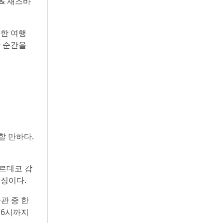
 & 재즈바
별한 여행
한 순간을
할 만하다.
아르데코 감
특징이다.
술관 중 한
16시까지