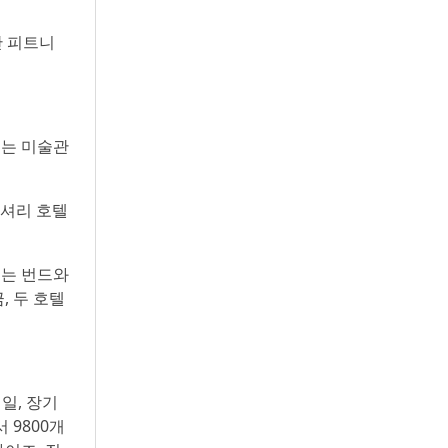
시간 피트니
에는 미술관
럭셔리 호텔
스는 번드와
, 두 호텔
일, 장기
 9800개