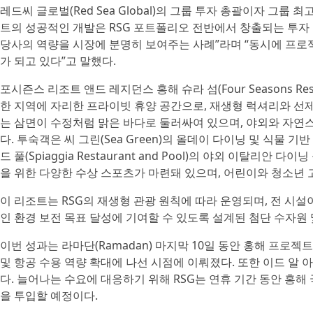
레드씨 글로벌(Red Sea Global)의 그룹 투자 총괄이자 그룹 최고
트의 성공적인 개발은 RSG 포트폴리오 전반에서 창출되는 투자
당사의 역량을 시장에 분명히 보여주는 사례”라며 “동시에 프
가 되고 있다”고 말했다.
포시즌스 리조트 앤드 레지던스 홍해 슈라 섬(Four Seasons Resort a
한 지역에 자리한 프라이빗 휴양 공간으로, 재생형 럭셔리와 선제
는 삼면이 수정처럼 맑은 바다로 둘러싸여 있으며, 야외와 자연스
다. 투숙객은 씨 그린(Sea Green)의 올데이 다이닝 및 식물 기반
드 풀(Spiaggia Restaurant and Pool)의 야외 이탈리
을 위한 다양한 수상 스포츠가 마련돼 있으며, 어린이와 청소년
이 리조트는 RSG의 재생형 관광 원칙에 따라 운영되며, 전 시설
인 환경 보전 목표 달성에 기여할 수 있도록 설계된 첨단 수자원 
이번 성과는 라마단(Ramadan) 마지막 10일 동안 홍해 프로젝트(T
및 항공 수용 역량 확대에 나선 시점에 이뤄졌다. 또한 이드 알 아드
다. 늘어나는 수요에 대응하기 위해 RSG는 연휴 기간 동안 홍해 국제공항(R
을 투입할 예정이다.