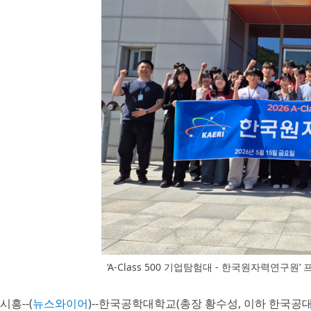
‘A-Class 500 기업탐험대 - 한국원자력연
시흥--(
뉴스와이어
)--한국공학대학교(총장 황수성, 이하 한국공대)