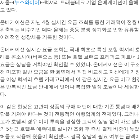
서울--(
뉴스와이어
)--럭셔리 트래블테크 기업 온베케이션이 올해
고 있다.
온베케이션은 지난 4월 실시간 요금 조회를 통한 거래액이 전월 
위축되는 비수기인 데다 올해는 중동 분쟁 장기화로 인한 유류할
이례적인 성장세를 기록한 것이다.
온베케이션 실시간 요금 조회는 국내 최초로 특전 포함 럭셔리 
래블 콘소시아(버추오소 등) 또는 호텔 브랜드 프리퍼드 파트너 
요금은 상담을 거쳐야만 확인할 수 있었다. 온베케이션은 이 구조
전 미포함 일반 요금을 한 화면에서 직접 비교하고 자신에게 가장
급 이상 럭셔리 호텔 카테고리에서 이 같은 실시간 요금 비교 
은 반복적인 요금 안내에서 벗어나 복잡한 일정 조율이나 세심한
다.
이 같은 현상은 고관여 상품의 구매 패턴에 대한 기존 통념과 배
담을 거쳐야 한다는 것이 전통적인 여행업계의 전제였다. 그러나
고가 호텔의 경우 이미 투숙을 결심한 고객이 상담 없이 바로 
의 5성급 호텔은 예측대로 실시간 조회 후 즉시 결제 비중이 높
허들로 작용해 왔음이 확인됐다. 결국 상담의 필요 여부는 금액이