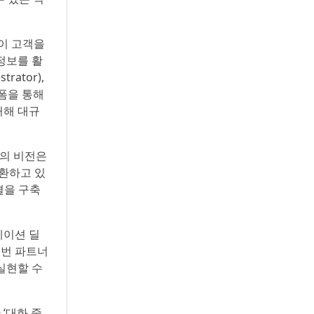
용이 고객을
정보를 활
ator),
랫폼을 통해
거해 대규
오의 비전은
환하고 있
결을 구축
레이션 딜
 이번 파트너
실현할 수
 ‘대화 중