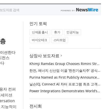
인기 토픽
신제품 출시
휴가
인공지능
계층
바이오테크
스타트업
레이션한다
상장사 보도자료
텔리전스
한다
Khimji Ramdas Group Chooses Rimini Street to Reduce SAP Support Costs, Protect 700+ Customizations and Reinvest Savings in Innovation
한전, 에너지 신산업 이끌 ‘한전기술지주’ 공식 출범
Purina Named as First Publicly Announced NIQ ConnectAI Charter Client
닐슨IQ, Connect AI 차터 프로그램 최초 고객사 ‘퓨리나’ 선정
사용자 컨퍼
Power Integrations Demonstrates World’s First 2200 V GaN Technology for Next-Era High-Voltage Power Systems
컨버세이션
rsation
전시회
이고 지능적이