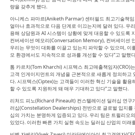
량을 갖추게 됐다.
아니케스 파마르(Aniketh Parmar) 센터필드 최고기술책임
얼마나 효과적으로 다음 단계로 이끄는지에 달려 있다. 우리
용해 상담원과 AI 시스템이 상황에 맞게 대응할 수 있도록 지원하고
컨버세이션 메모리(Conversation Memory), 컨버세이션 인
우리는 무엇이 대화를 이끌고 있는지 파악할 수 있으며, 이
모 환경에서도 지속적으로 성과를 개선할 수 있다”고 말했다
톰 카르치(Tom Kharchi) 시프텍스 최고매출책임자(C
고객 인게이지먼트의 개념을 근본적으로 새롭게 정의하고 있
다. 시프텍스(Ciptex)는 고객들이 이러한 혁신 기술을 
할 수 있도록 지원하게 돼 매우 기대하고 있다”고 말했다.
리처드 피노(Richard Pineault) 컨스텔레이션 딜러십
러십(Constellation Dealerships) 전반으로 글
십의 가치는 분명하게 입증되고 있다. 우리 팀은 트윌리오의
있었다. 이러한 빠른 가치 실현 속도는 딜러십 산업의 미래
비벡 자베리(Vivek Zaveri) 미라닷에이아이 최고경영자(C