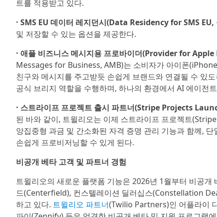
트를 적용받고 있다.
· SMS EU 데이터 레지던시(Data Residency for SMS EU
및 저장할 수 있는 옵션을 제공한다.
· 애플 비즈니스 메시지용 프로바이더(Provider for Apple Me
Messages for Business, AMB)는 소비자가 아이폰(iPho
친구와 메시지를 주고받듯 손쉽게 브랜드와 연결될 수 있도
공식 브리지 역할을 수행하며, 하나의 환경에서 AI 에이전트
· 스트라이프 프로젝트 출시 파트너(Stripe Projects Launch
된 바와 같이, 트윌리오는 이제 스트라이프 프로젝트(Stripe 
앙집중형 과금 및 간소화된 자격 증명 관리 기능과 함께, 단
손쉽게 프로비저닝할 수 있게 된다.
비공개 베타 고객 및 파트너 경험
트윌리오의 새로운 플랫폼 기능은 2026년 1월부터 비공개 베타 
드(Centerfield), 컨스텔레이션 딜러십스(Constellati
하고 있다.
트윌리오 파트너
(Twilio Partners)인 어플라이 디
파이(Zennify) 등은 엄격한 비공개 베타 및 지원 프로그