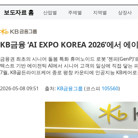
보도자료 홈
산업별
주제별
지역별
상장사
KB금융 ‘AI EXPO KOREA 2026’에
금융권 최초의 시니어 돌봄 특화 휴머노이드 로봇 ‘젠피(GenP)’
텍스트 기반 에이전틱 AI에서 시니어 고객의 일상에 직접 닿는 피지
7월, KB골든라이프케어 종로 평창 카운티에 인공지능 KB케어로봇
2026-05-08 09:51
출처:
KB금융그룹
(코스피
105560
)