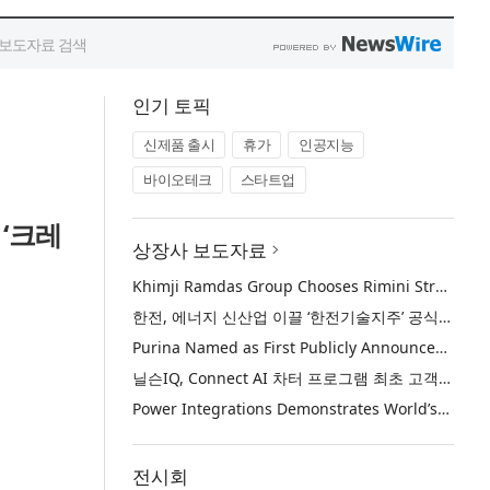
인기 토픽
신제품 출시
휴가
인공지능
바이오테크
스타트업
 ‘크레
상장사 보도자료
Khimji Ramdas Group Chooses Rimini Street to Reduce SAP Support Costs, Protect 700+ Customizations and Reinvest Savings in Innovation
한전, 에너지 신산업 이끌 ‘한전기술지주’ 공식 출범
Purina Named as First Publicly Announced NIQ ConnectAI Charter Client
닐슨IQ, Connect AI 차터 프로그램 최초 고객사 ‘퓨리나’ 선정
Power Integrations Demonstrates World’s First 2200 V GaN Technology for Next-Era High-Voltage Power Systems
전시회