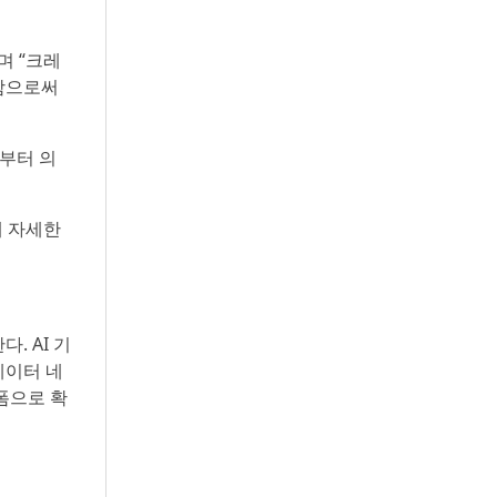
며 “크레
축함으로써
리부터 의
해 자세한
. AI 기
데이터 네
폼으로 확