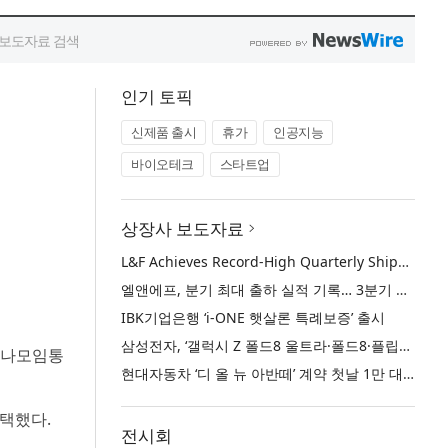
인기 토픽
신제품 출시
휴가
인공지능
바이오테크
스타트업
상장사 보도자료
L&F Achieves Record-High Quarterly Shipments, Begins LFP Supply for North American ESS in Q3 Advancing its Two-Track NCM and LFP Growth Strategy
엘앤에프, 분기 최대 출하 실적 기록… 3분기 북미 ESS향 LFP 공급 착수 NCM+LFP ‘2-Track’ 성장 전략 실현
IBK기업은행 ‘i-ONE 햇살론 특례보증’ 출시
삼성전자, ‘갤럭시 Z 폴드8 울트라·폴드8·플립8’과 ‘갤럭시 워치 울트라2·워치9’ 국내 공식 출시
‘하나모임통
현대자동차 ‘디 올 뉴 아반떼’ 계약 첫날 1만 대 돌파
채택했다.
전시회