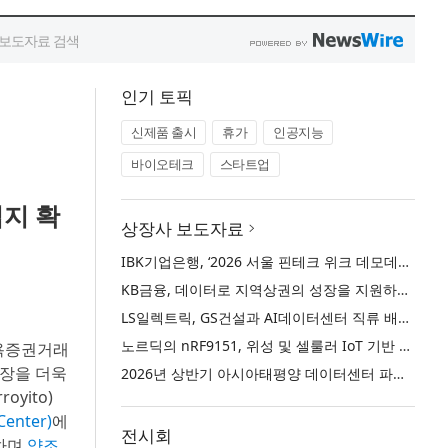
인기 토픽
신제품 출시
휴가
인공지능
바이오테크
스타트업
입지 확
상장사 보도자료
IBK기업은행, ‘2026 서울 핀테크 위크 데모데이 with IBK기업은행’ 참가기업 모집
KB금융, 데이터로 지역상권의 성장을 지원하는 ‘2026 KB상권활성화 인사이트’ 발간
LS일렉트릭, GS건설과 AI데이터센터 직류 배전 사업 협력
노르딕의 nRF9151, 위성 및 셀룰러 IoT 기반 새로운 차원의 커넥티드 기기 개발 지원
욕증권거래
성장을 더욱
2026년 상반기 아시아태평양 데이터센터 파이프라인 26.5GW로 사상 최대 기록… 한국 수도권 데이터센터 시장도 임차·개발 수요 동반 확대
yito)
enter)
에
전시회
장하며
양조
,