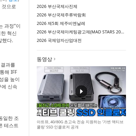
을 것으로
2026 부산국제사진제
2026 부산국제주류박람회
2026 제5회 제주비엔날레
는 과정”이
2026 부산국제마케팅광고제(MAD STARS 2026)
러한 혁신
말했다.
2026 국제양자산업대전
동영상
 결과를
통해 IFF
정성을 높이
구에 신속
동일한 조
아트뮤, 40/80G 초고속 전송 지원하는 ‘가변 액티브
른 테스트
쿨링’ SSD 인클로저 공개