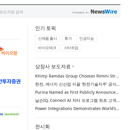
인기 토픽
신제품 출시
휴가
인공지능
바이오테크
스타트업
상장사 보도자료
Khimji Ramdas Group Chooses Rimini Street to Reduce SAP Support Costs, Protect 700+ Customizations and Reinvest Savings in Innovation
한전, 에너지 신산업 이끌 ‘한전기술지주’ 공식 출범
Purina Named as First Publicly Announced NIQ ConnectAI Charter Client
닐슨IQ, Connect AI 차터 프로그램 최초 고객사 ‘퓨리나’ 선정
Power Integrations Demonstrates World’s First 2200 V GaN Technology for Next-Era High-Voltage Power Systems
전시회