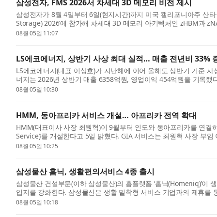
삼성전자, FMS 2026서 차세대 3D 메모리 비전 제시
삼성전자가 8월 4일부터 6일(현지시간)까지 미국 캘리포니아주 산타클라라 
Storage) 2026’에 참가해 차세대 3D 메모리 아키텍처인 zHBM과 z
이끌 차세대 ...
08월 05일 11:07
LS에코에너지, 상반기 사상 최대 실적… 매출 전년비 33% 
LS에코에너지(대표 이상호)가 지난해에 이어 올해도 상반기 기준 사
너지는 2026년 상반기 매출 6358억원, 영업이익 454억원을 기록했다고
한 수치...
08월 05일 10:30
HMM, 동아프리카 서비스 개설… 아프리카 전역 확대
HMM(대표이사 사장 최원혁)이 9월부터 인도와 동아프리카를 연결하는 컨테이너 서
Service)’를 개설한다고 5일 밝혔다. GIA 서비스는 최원혁 사장 부임 
전략의 두 ...
08월 05일 10:25
삼성물산 홈닉, 생활편의서비스 4종 출시
삼성물산 건설부문(이하 삼성물산)의 홈플랫폼 ‘홈닉(Homeniq)’
입지를 강화한다. 삼성물산은 생활 밀착형 서비스 기업과의 제휴를 
홈...
08월 05일 10:18