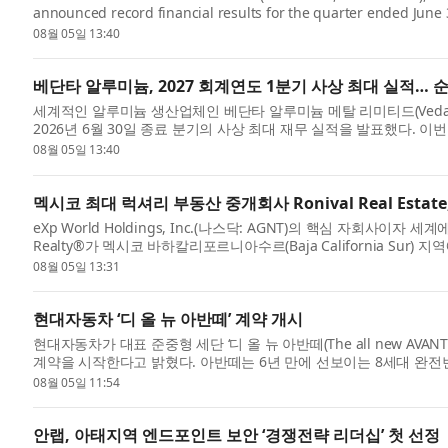
announced record financial results for the quarter ended June
listed company followi...
08월 05일 13:40
베단타 알루미늄, 2027 회계연도 1분기 사상 최대 실적… 순이
세계적인 알루미늄 생산업체인 베단타 알루미늄 메탈 리미티드(Vedanta Alumin
2026년 6월 30일 종료 분기의 사상 최대 재무 실적을 발표했다.
알렸다...
08월 05일 13:40
멕시코 최대 럭셔리 부동산 중개회사 Ronival Real Estate
eXp World Holdings, Inc.(나스닥: AGNT)의 핵심 자회사
Realty®가 멕시코 바하칼리포르니아수르(Baja California Sur) 지
Estate(이하 Ronival)...
08월 05일 13:31
현대자동차 ‘디 올 뉴 아반떼’ 계약 개시
현대자동차가 대표 준중형 세단 ‘디 올 뉴 아반떼(The all new AVA
계약을 시작한다고 밝혔다. 아반떼는 6년 만에 선보이는 8세대 완전
자...
08월 05일 11:54
안랩, 아태지역 엔드포인트 보안 ‘경쟁전략 리더십’ 첫 선정