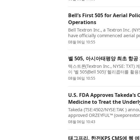
Bell’s First 505 for Aerial P
Operations
Bell Textron Inc., a Textron Inc. (
have officially commenced aerial po
landmark moment for aviation in th
08월 06일 10:55
벨 505, 아시아태평양 최초 항공
텍스트론(Textron Inc., NYSE: TX
이 ‘벨 505(Bell 505)’ 헬리콥
시아태평양 지역 항공 분야의 역사적인 
08월 06일 10:55
U.S. FDA Approves Takeda’s 
Medicine to Treat the Underl
Takeda (TSE:4502/NYSE:TAK ) annou
approved ORZEYFUL™ (oveporexton), 
treatment of narcolepsy type 1 (NT1,
08월 06일 10:43
태그프리, 한전KPS CMS에 웹 에디터 