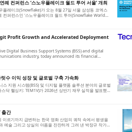
연례 컨퍼런스 ‘스노우플레이크 월드 투어 서울’ 개최
플레이크(Snowflake)가 오는 8월 27일 서울 삼성동 코엑스
퍼런스인 ‘스노우플레이크 월드 투어(Snowflake World
크 월드 투어’는 전 세계 23개...
igit Profit Growth and Accelerated Deployment
tive Digital Business Support Systems (BSS) and digital
munications industry, today announced its financial
The company delivered growth acros...
 자릿수 이익 성장 및 글로벌 구축 가속화
니스 지원 시스템(BSS) 및 디지털 플랫폼 솔루션 분야의 글로벌
 나스닥 헬싱키: TEM1V)가 2026년 상반기 재무 실적을 발표했
에서 성장과 함께 영업이익...
’ 출간
에 이르기까지 급변하는 한국 영화 산업의 궤적 속에서 평생을
과 예술 그리고 상실의 아픔을 잔잔하게 그려 낸 박장규 작가의
출간됐다. 이 책은 시나...