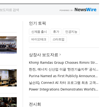
인기 토픽
신제품 출시
휴가
인공지능
바이오테크
스타트업
상장사 보도자료
Khimji Ramdas Group Chooses Rimini Street to Reduce SAP Support Costs, Protect 700+ Customizations and Reinvest Savings in Innovation
한전, 에너지 신산업 이끌 ‘한전기술지주’ 공식 출범
Purina Named as First Publicly Announced NIQ ConnectAI Charter Client
닐슨IQ, Connect AI 차터 프로그램 최초 고객사 ‘퓨리나’ 선정
Power Integrations Demonstrates World’s First 2200 V GaN Technology for Next-Era High-Voltage Power Systems
전시회