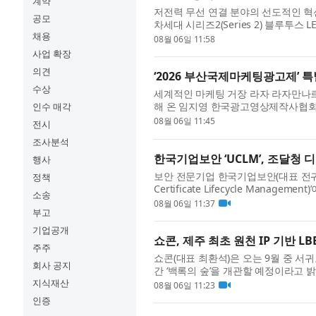
계약
저전력 무선 연결 분야의 선도적인 혁신 
공모
차세대 시리즈2(Series 2) 블루투스 LE(
채용
BG2B는 업계 최고 수준의 전력 효율,
08월 06일 11:58
사업 확장
의견
‘2026 부산국제마케팅광고제’ 
수상
세계적인 마케팅 거장 라자 라자만나르(R
해 온 임지영 한국광고영상제작사협회 회장
인수 매각
특별상을 수상한다. 부산국제마케팅광고제(
08월 06일 11:45
전시
조사분석
한국기업보안 ‘UCLM’, 조달청
행사
보안 전문기업 한국기업보안(대표 전귀선)
정책
Certificate Lifecycle Man
소송
록으로 공공기관은 조달청 디지털서비스몰
08월 06일 11:37
부고
기업공개
쇼콘, 제주 최초 원천 IP 기반 LB
주주
쇼콘(대표 최환석)은 오는 9월 중 서귀
회사 공지
간 ‘백록의 숲’을 개관할 예정이라고 
고, VR HMD를 착용한 채 실제 공간을
지식재산
08월 06일 11:23
인증