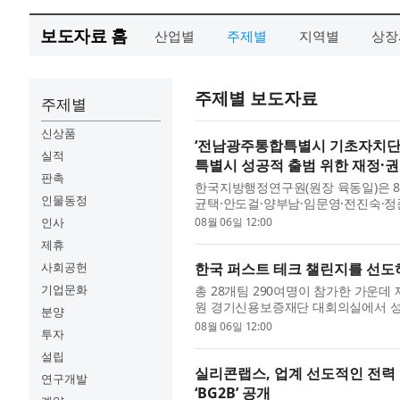
보도자료 홈
산업별
주제별
지역별
상장
주제별 보도자료
주제별
신상품
‘전남광주통합특별시 기초자치단체
실적
특별시 성공적 출범 위한 재정·권
판촉
한국지방행정연구원(원장 육동일)은 8
인물동정
균택·안도걸·양부남·임문영·전진숙·
특별시 기초자치단체 재정·권한 균형 방안
인사
08월 06일 12:00
제휴
사회공헌
한국 퍼스트 테크 챌린지를 선도하는
기업문화
총 28개팀 290여명이 참가한 가운데 제6
원 경기신용보증재단 대회의실에서 성황
분양
전자 산업의 공정 제어 및 지원 솔루션
08월 06일 12:00
투자
설립
실리콘랩스, 업계 선도적인 전력 
연구개발
‘BG2B’ 공개