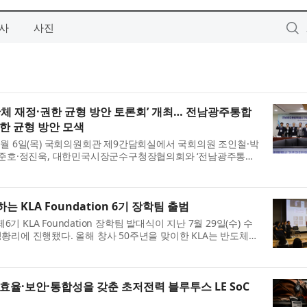
사
사진
 재정·권한 균형 방안 토론회’ 개최… 전남광주통합
한 균형 방안 모색
월 6일(목) 국회의원회관 제9간담회실에서 국회의원 조인철·박
정준호·정진욱, 대한민국시장군수구청장협의회와 ‘전남광주통합
 토론회’를 개최했다. 한...
 KLA Foundation 6기 장학팀 출범
기 KLA Foundation 장학팀 발대식이 지난 7월 29일(수) 수
리에 진행됐다. 올해 창사 50주년을 맞이한 KLA는 반도체와
 분야의 세계적인 선두 주자...
효율·보안·통합성을 갖춘 초저전력 블루투스 LE SoC