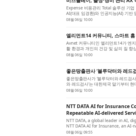
비즈플레이, 출장·경비 관리 AX
Expense 비용관리 Total 솔루션
AI(대표 임경환)와 인공지능(AI) 기반
략적 업무협약을 체결했다고 6일 밝혔다.
08월 06일 10:00
엘리먼트14 커뮤니티, 스마트 홈
Avnet 커뮤니티인 엘리먼트14가 엔
활 환경과 개인의 건강 및 삶의 질 
홈 및 헬스케어 설계 챌린지를 시작했다
08월 06일 10:00
좋은땅출판사 ‘블루닥터와 레드검
좋은땅출판사가 ‘블루닥터와 레드검사’를
와 레드검사’는 대한제국 말기부터 현
따라가는 역사 장편소설이다. 생명을 살
08월 06일 10:00
NTT DATA AI for Insurance C
Repeatable AI-delivered Serv
NTT DATA, a global leader in AI, d
NTT DATA AI for Insurance, an AI-n
insurance workflows into governed, 
08월 06일 09:55