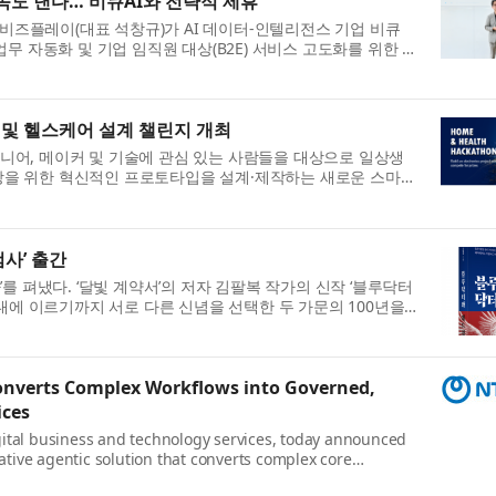
 속도 낸다… 비큐AI와 전략적 제휴
 기업 비즈플레이(대표 석창규)가 AI 데이터-인텔리전스 기업 비큐
 업무 자동화 및 기업 임직원 대상(B2E) 서비스 고도화를 위한 전
 양사는 5일 서울 영등...
 및 헬스케어 설계 챌린지 개최
지니어, 메이커 및 기술에 관심 있는 사람들을 대상으로 일상생
향상을 위한 혁신적인 프로토타입을 설계·제작하는 새로운 스마트
. 이번 챌린지는 참가자들...
사’ 출간
 펴냈다. ‘달빛 계약서’의 저자 김팔복 작가의 신작 ‘블루닥터
대에 이르기까지 서로 다른 신념을 선택한 두 가문의 100년을
리는 의사의 가문과 법...
onverts Complex Workflows into Governed,
ices
igital business and technology services, today announced
ative agentic solution that converts complex core
repeatable services. Built for highly...