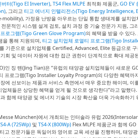
버터(Tigo EI Inverter)
,
TS4 Flex MLPE
최적화 제품군,
GO EV
n)
, 그리고
티고 에너지 인텔리전스(Tigo Energy Intelligence, E
-mobility), 가정용 난방을 아우르는 단일 통합 생태계를 설치
체는 전문적인 시스템 설계 검토, 설치 과정 중 기술 전문가 지원, 그
그램(Tigo Green Glove Program)
의 혜택을 받을 수 있다.
램을 통해 지원되며,
티고 설치업체 로열티 프로그램(Tigo Installer
으로 설치업체를 Certified, Advanced, Elite 등급으로 
용 기회 및 데이터 자원에 대한 접근 권한이 단계적으로 확대 제공
)인 징 톈(Jing Tian)은 “유럽의 태양광 설치업체들이 새로운 G
로그램(Tigo Installer Loyalty Program)의 다양한 혜택
시장에 선보이는 제품과 서비스 측면에서 매우 중요한 해이며, 이를
 설치업체들은 상당한 혜택을 얻게 될 것으로 생각한다”라고 말했다. 
과 함께 태양광 및 에너지 기술의 시장 확산을 더욱 가속화하기 
se München)에서 개최되는 인터솔라 유럽 2026(Intersolar 
TS4-A (725Wp)
및
TS4-X (800Wp)
Flex MLPE 제품군과 함께 GO
 동안 티고 전문가들은 독일어와 영어로 교육 세션을 진행하며, 태양광