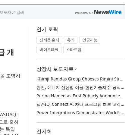
인기 토픽
신제품 출시
휴가
인공지능
급 개
바이오테크
스타트업
상장사 보도자료
객들을 조명하
Khimji Ramdas Group Chooses Rimini Street to Reduce SAP Support Costs, Protect 700+ Customizations and Reinvest Savings in Innovation
한전, 에너지 신산업 이끌 ‘한전기술지주’ 공식 출범
Purina Named as First Publicly Announced NIQ ConnectAI Charter Client
닐슨IQ, Connect AI 차터 프로그램 최초 고객사 ‘퓨리나’ 선정
Power Integrations Demonstrates World’s First 2200 V GaN Technology for Next-Era High-Voltage Power Systems
 NASDAQ:
상으로 출하
사는 독일
전시회