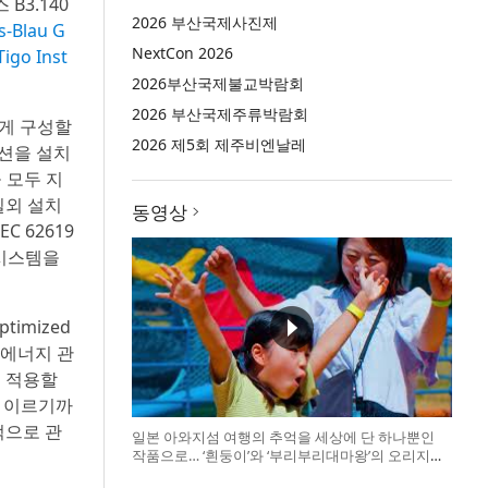
 B3.140
2026 부산국제사진제
Blau G
NextCon 2026
o Inst
2026부산국제불교박람회
2026 부산국제주류박람회
하게 구성할
2026 제5회 제주비엔날레
옵션을 설치
 모두 지
실외 설치
동영상
C 62619
 시스템을
imized
 에너지 관
게 적용할
에 이르기까
적으로 관
일본 아와지섬 여행의 추억을 세상에 단 하나뿐인
작품으로… ‘흰둥이’와 ‘부리부리대마왕’의 오리지널
도기 색