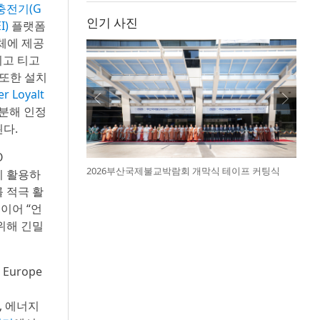
 충전기(G
인기 사진
I)
플랫폼
업체에 제공
리고 티고
 또한 설치
 Loyalt
구분해 인정
된다.
O
2026부산국제불교박람회 개막식 테이프 커팅식
까지 활용하
 적극 활
이어 “언
위해 긴밀
Europe
, 에너지