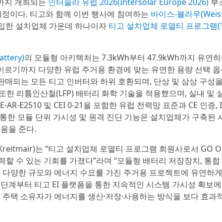
5일까지 개최되는
인터솔라 유럽 2026(Intersolar Europe 2026)
부스
일 예정이다. 티고와 함께 이번 행사에 참여하는
바이스-블라우(Weiss-
도입한 설치업체 가운데 하나이자
티고 설치업체 로열티 프로그램(Tig
ttery)
의 모듈형 아키텍처는 7.3kWh부터 47.9kWh까지 유연
 이르기까지 다양한 유럽 주거용 환경에 맞는 유연한 용량 선택 
판매되는 모든 티고 인버터와 하위 호환되며, 단상 및 삼상 구성을
 또한 리튬인산철(LFP) 배터리 화학 기술을 적용했으며, 실내 및 
-E2510 및 CEI 0-21을 포함한 유럽 전력망 표준과 CE 인증, IE
 통한 모듈 단위 가시성 및 원격 진단 기능은 설치업체가 구축된
움을 준다.
itmair)는 “티고 설치업체 로열티 프로그램 회원사로서 GO Opt
력할 수 있는 기회를 가졌다”라며 “모듈형 배터리 저장장치, 통합
돼 다양한 규모와 에너지 수요를 가진 주거용 프로젝트에 유연하
 단계부터 티고 EI 플랫폼을 통한 지속적인 시스템 가시성 확보
 주택 소유자가 에너지를 생산·저장·사용하는 방식을 보다 효과