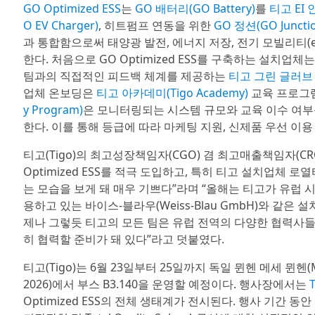
GO Optimized ESS
는
GO 배터리(GO Battery)
를
티고 EI 인
O EV Charger)
, 히트펌프 연동을 위한
GO 정션(GO Junctio
과 통합함으로써 태양광 발전, 에너지 저장, 전기 모빌리티(e
한다. 처음으로 GO Optimized ESS를 구축하는 설치업
팀과의 직접적인 피드백 체계를 제공하는
티고 그린 글러브 프로
업체 온보딩은
티고 아카데미(Tigo Academy)
교육 프로그
y Program)
은 모니터링되는 시스템 규모와 교육 이수 여부를 기준
한다. 이를 통해 등급에 따라 마케팅 지원, 신제품 우선 이
티고(Tigo)의 최고성장책임자(CGO) 겸 최고매출책임자(CRO
Optimized ESS를 적극 도입하고, 특히 티고 설치업체 로열티 프
는 모습을 보게 돼 매우 기쁘다”라며 “올해는 티고가 유럽 
용하고 있는 바이스-블라우(Weiss-Blau GmbH)와 같은
제나 그렇듯 티고의 모든 팀은 유럽 전역의 다양한 협력사들
히 협력할 준비가 돼 있다”라고 덧붙였다.
티고(Tigo)는 6월 23일부터 25일까지 독일 뮌헨 메세 뮌헨(Mes
2026)에서 부스 B3.140을 운영할 예정이다. 행사장에서는
Optimized ESS의 전체 생태계가 전시된다. 행사 기간