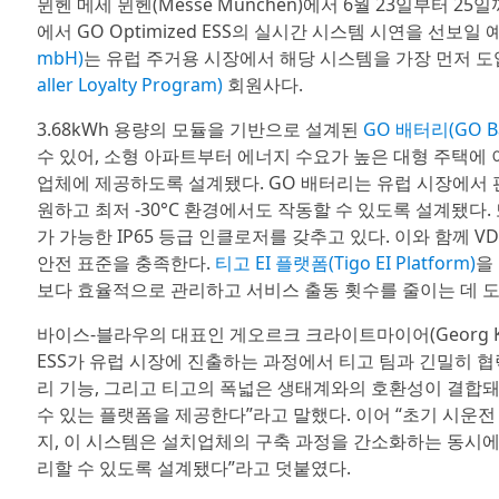
뮌헨 메세 뮌헨(Messe München)에서 6월 23일부터 2
에서 GO Optimized ESS의 실시간 시스템 시연을 선보
mbH)
는 유럽 주거용 시장에서 해당 시스템을 가장 먼저 
aller Loyalty Program)
회원사다.
3.68kWh 용량의 모듈을 기반으로 설계된
GO 배터리(GO Ba
수 있어, 소형 아파트부터 에너지 수요가 높은 대형 주택에
업체에 제공하도록 설계됐다. GO 배터리는 유럽 시장에서 
원하고 최저 -30°C 환경에서도 작동할 수 있도록 설계됐다.
가 가능한 IP65 등급 인클로저를 갖추고 있다. 이와 함께 VDE-AR
안전 표준을 충족한다.
티고 EI 플랫폼(Tigo EI Platform)
을
보다 효율적으로 관리하고 서비스 출동 횟수를 줄이는 데 도
바이스-블라우의 대표인 게오르크 크라이트마이어(Georg Kre
ESS가 유럽 시장에 진출하는 과정에서 티고 팀과 긴밀히 협
리 기능, 그리고 티고의 폭넓은 생태계와의 호환성이 결합
수 있는 플랫폼을 제공한다”라고 말했다. 이어 “초기 시운전
지, 이 시스템은 설치업체의 구축 과정을 간소화하는 동시에
리할 수 있도록 설계됐다”라고 덧붙였다.