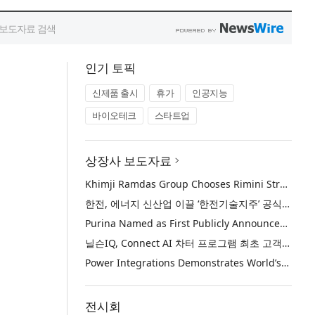
인기 토픽
신제품 출시
휴가
인공지능
바이오테크
스타트업
상장사 보도자료
Khimji Ramdas Group Chooses Rimini Street to Reduce SAP Support Costs, Protect 700+ Customizations and Reinvest Savings in Innovation
한전, 에너지 신산업 이끌 ‘한전기술지주’ 공식 출범
Purina Named as First Publicly Announced NIQ ConnectAI Charter Client
닐슨IQ, Connect AI 차터 프로그램 최초 고객사 ‘퓨리나’ 선정
Power Integrations Demonstrates World’s First 2200 V GaN Technology for Next-Era High-Voltage Power Systems
전시회