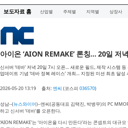
보도자료 홈
산업별
주제별
지역별
상장사
아이온 ‘AION REMAKE’ 론칭… 20일 저
신서버 ‘데바’ 저녁 20일 7시 오픈… 새로운 필드, 제작 시스템 등
업데이트 기념 ‘데바 정복 레이스’ 개최… 지정된 미션 최초 달성
2026-05-20 13:19
출처:
엔씨
(코스피
036570
)
성남--(
뉴스와이어
)--엔씨(공동대표 김택진, 박병무)의 PC MMO
하고 신서버 ‘데바’를 오픈한다.
‘AION REMAKE’는 ‘아이온을 다시 만든다’라는 콘셉트의 대