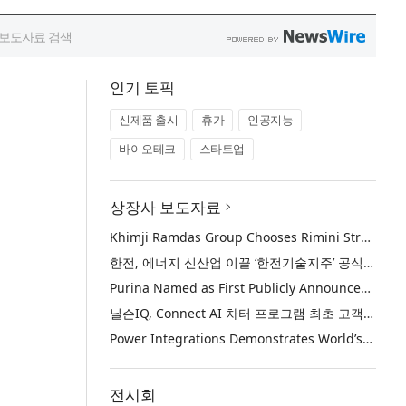
인기 토픽
신제품 출시
휴가
인공지능
바이오테크
스타트업
상장사 보도자료
Khimji Ramdas Group Chooses Rimini Street to Reduce SAP Support Costs, Protect 700+ Customizations and Reinvest Savings in Innovation
한전, 에너지 신산업 이끌 ‘한전기술지주’ 공식 출범
Purina Named as First Publicly Announced NIQ ConnectAI Charter Client
닐슨IQ, Connect AI 차터 프로그램 최초 고객사 ‘퓨리나’ 선정
Power Integrations Demonstrates World’s First 2200 V GaN Technology for Next-Era High-Voltage Power Systems
전시회