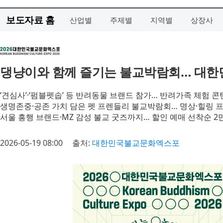
보도자료 홈
산업별
주제별
지역별
상장사
댕냥이와 함께 즐기는 불교박람회… 대한
‘견심사’·‘펌블펫솝’ 등 반려동물 브랜드 참가… 반려가족 체험 
생명존중·공존 가치 담은 펫 프렌들리 불교박람회… 명상·힐링 
서울 흥행 브랜드·MZ 감성 불교 굿즈까지… 할인 예매 선착순 2만
2026-05-19 08:00
출처:
대한민국불교문화엑스포