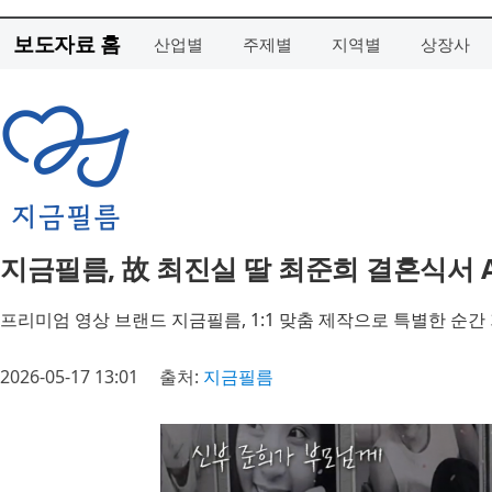
보도자료 홈
산업별
주제별
지역별
상장사
지금필름, 故 최진실 딸 최준희 결혼식서 
프리미엄 영상 브랜드 지금필름, 1:1 맞춤 제작으로 특별한 순간
2026-05-17 13:01
출처:
지금필름