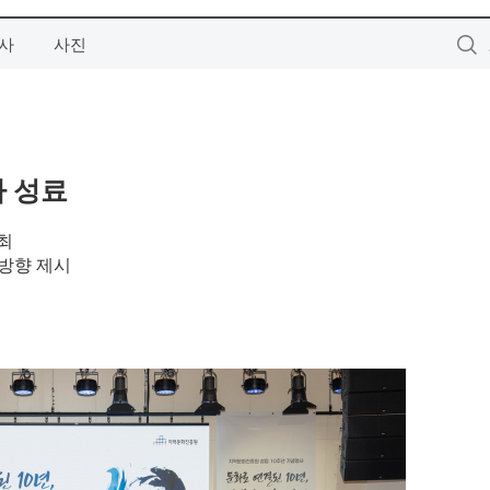
사
사진
사 성료
최
 방향 제시