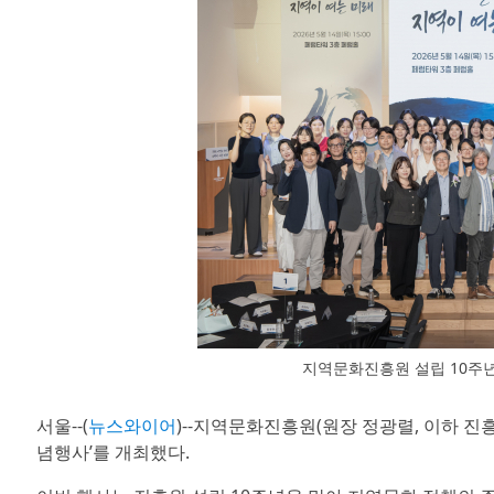
지역문화진흥원 설립 10주
서울--(
뉴스와이어
)--지역문화진흥원(원장 정광렬, 이하 진흥
념행사’를 개최했다.