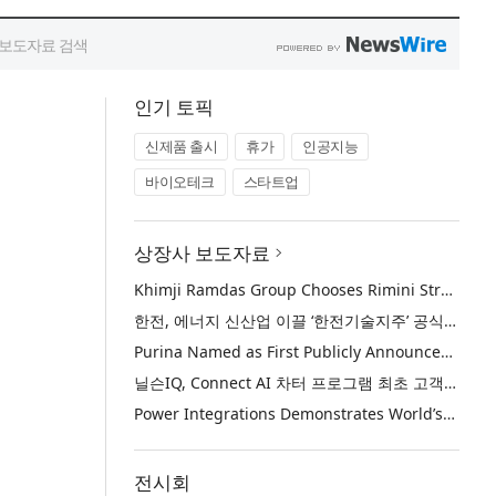
인기 토픽
신제품 출시
휴가
인공지능
바이오테크
스타트업
상장사 보도자료
Khimji Ramdas Group Chooses Rimini Street to Reduce SAP Support Costs, Protect 700+ Customizations and Reinvest Savings in Innovation
한전, 에너지 신산업 이끌 ‘한전기술지주’ 공식 출범
Purina Named as First Publicly Announced NIQ ConnectAI Charter Client
닐슨IQ, Connect AI 차터 프로그램 최초 고객사 ‘퓨리나’ 선정
Power Integrations Demonstrates World’s First 2200 V GaN Technology for Next-Era High-Voltage Power Systems
전시회