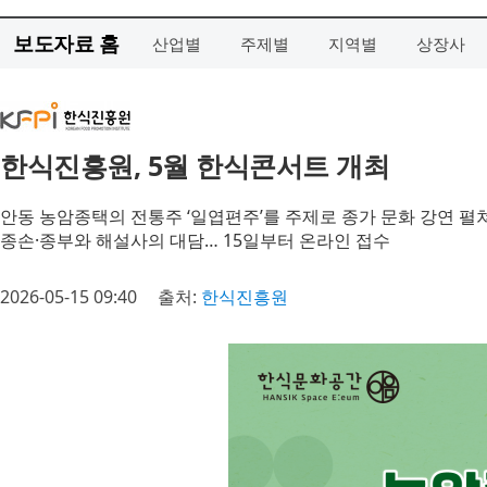
보도자료 홈
산업별
주제별
지역별
상장사
한식진흥원, 5월 한식콘서트 개최
안동 농암종택의 전통주 ‘일엽편주’를 주제로 종가 문화 강연 펼
종손·종부와 해설사의 대담… 15일부터 온라인 접수
2026-05-15 09:40
출처:
한식진흥원