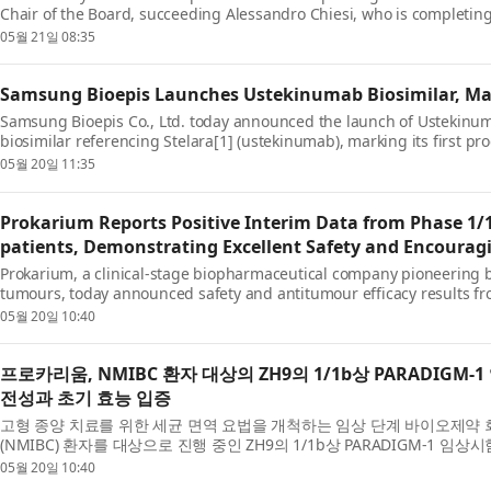
Chair of the Board, succeeding Alessandro Chiesi, who is completing 
will now c...
05월 21일 08:35
Samsung Bioepis Launches Ustekinumab Biosimilar, Mark
Samsung Bioepis Co., Ltd. today announced the launch of Ustekinumab
biosimilar referencing Stelara[1] (ustekinumab), marking its first 
CORPORATION ...
05월 20일 11:35
Prokarium Reports Positive Interim Data from Phase 1/
patients, Demonstrating Excellent Safety and Encouragi
Prokarium, a clinical-stage biopharmaceutical company pioneering b
tumours, today announced safety and antitumour efficacy results fr
PARADIGM-1 trial...
05월 20일 10:40
프로카리움, NMIBC 환자 대상의 ZH9의 1/1b상 PARADIG
전성과 초기 효능 입증
고형 종양 치료를 위한 세균 면역 요법을 개척하는 임상 단계 바이오제약 회
(NMIBC) 환자를 대상으로 진행 중인 ZH9의 1/1b상 PARADIGM-1 
다. 이 데이터...
05월 20일 10:40