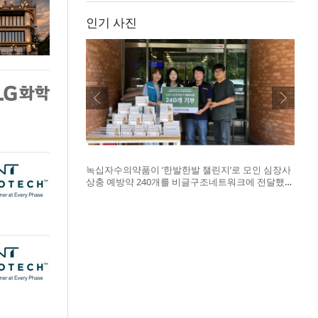
인기 사진
녹십자수의약품이 ‘한발한발 챌린지’로 모인 심장사
상충 예방약 240개를 비글구조네트워크에 전달했
다. 왼쪽부터 비글구조네트워크 김세현 대표, 캠페
인을 기획한 차율하 학생, 녹십자수의약품 이범석
팀장, 청주 수동물병원 전귀호 원장