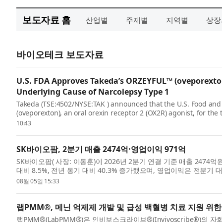
보도자료 홈
산업별
주제별
지역별
상장
바이오테크 보도자료
U.S. FDA Approves Takeda’s ORZEYFUL™ (oveporexton)
Underlying Cause of Narcolepsy Type 1
Takeda (TSE:4502/NYSE:TAK ) announced that the U.S. Food an
(oveporexton), an oral orexin receptor 2 (OX2R) agonist, for the
cataplexy) in adults.* ...
10:43
SK바이오팜, 2분기 매출 2474억·영업이익 971억
SK바이오팜( 사장: 이동훈)이 2026년 2분기 연결 기준 매출 247
대비 8.5%, 전년 동기 대비 40.3% 증가했으며, 영업이익은 전분기 대
영된 ...
08월 05일 15:33
랩PMM®, 메닌 억제제 개발 및 급성 백혈병 치료 지원 위한
랩PMM®(LabPMM®)은 인비보스크라이브®(Invivoscribe®)의 