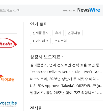
인기 토픽
신제품 출시
휴가
인공지능
바이오테크
스타트업
상장사 보도자료
실리콘랩스, 업계 선도적인 전력 효율·보안·통합성을 갖춘 초저전력 블루투스 LE SoC ‘BG2B’ 공개
Tecnotree Delivers Double-Digit Profit Growth and Accelerated Deployment Momentum in H1 2026
테크노트리, 2026년 상반기 두 자릿수 이익 성장 및 글로벌 구축 가속화
U.S. FDA Approves Takeda’s ORZEYFUL™ (oveporexton), the First and Only Medicine to Treat the Underlying Cause of Narcolepsy Type 1
엘앤에프, 창립 26주년 맞아 ‘727 희망박스’ 나눔 캠페인 진행… 임직원과 함께 대구 지역사회 상생 실천
전시회