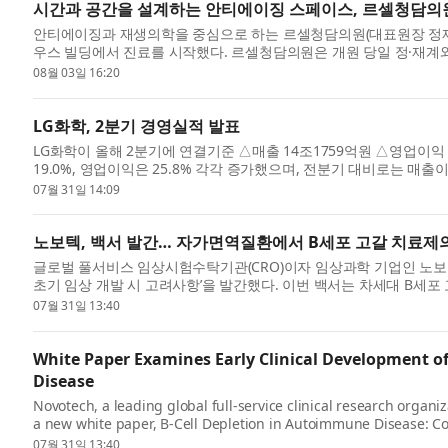
시간과 공간을 설계하는 안티에이징 스페이스, 르셀청담의원
안티에이징과 재생의학을 중심으로 하는 르셀청담의원(대표원장 정재윤)
우스 빌딩에서 진료를 시작했다. 르셀청담의원은 개원 당일 정·재계
과 운영...
08월 03일 16:20
LG화학, 2분기 경영실적 발표
LG화학이 올해 2분기에 연결기준 △매출 14조1759억원 △영업이익
19.0%, 영업이익은 25.8% 각각 증가했으며, 전분기 대비로는 매출이
동석 사장은...
07월 31일 14:09
노보텍, 백서 발간… 자가면역질환에서 B세포 고갈 치료제의
글로벌 풀서비스 임상시험수탁기관(CRO)이자 임상과학 기업인 노보텍(
초기 임상 개발 시 고려사항’을 발간했다. 이번 백서는 차세대 B세포
적, 운...
07월 31일 13:40
White Paper Examines Early Clinical Development o
Disease
Novotech, a leading global full-service clinical research organi
a new white paper, B-Cell Depletion in Autoimmune Disease: Con
practica...
07월 31일 13:40