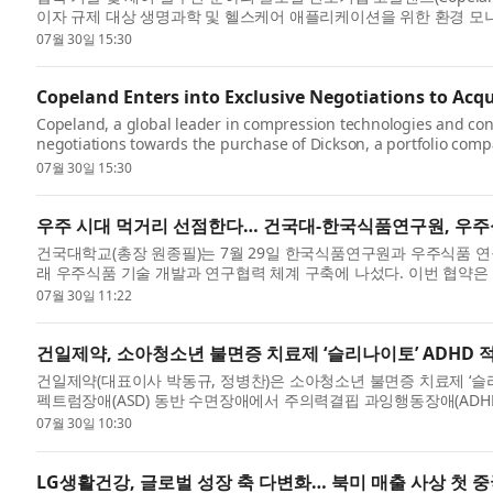
이자 규제 대상 생명과학 및 헬스케어 애플리케이션을 위한 환경 모
슨(...
07월 30일 15:30
Copeland Enters into Exclusive Negotiations to Acq
Copeland, a global leader in compression technologies and cont
negotiations towards the purchase of Dickson, a portfolio comp
monitoring ...
07월 30일 15:30
우주 시대 먹거리 선점한다… 건국대-한국식품연구원, 우주
건국대학교(총장 원종필)는 7월 29일 한국식품연구원과 우주식품 연
래 우주식품 기술 개발과 연구협력 체계 구축에 나섰다. 이번 협약
중인...
07월 30일 11:22
건일제약, 소아청소년 불면증 치료제 ‘슬리나이토’ ADHD 
건일제약(대표이사 박동규, 정병찬)은 소아청소년 불면증 치료제 ‘슬리나
펙트럼장애(ASD) 동반 수면장애에서 주의력결핍 과잉행동장애(ADH
서 ADH...
07월 30일 10:30
LG생활건강, 글로벌 성장 축 다변화… 북미 매출 사상 첫 중국