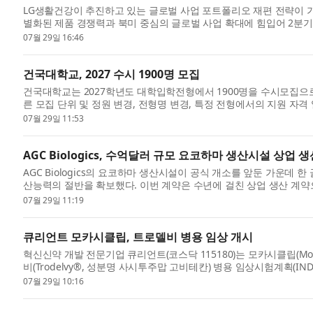
LG생활건강이 추진하고 있는 글로벌 사업 포트폴리오 재편 전략이 가
별화된 제품 경쟁력과 북미 중심의 글로벌 사업 확대에 힘입어 2분기
적 ...
07월 29일 16:46
건국대학교, 2027 수시 1900명 모집
건국대학교는 2027학년도 대학입학전형에서 1900명을 수시모집으
른 모집 단위 및 정원 변경, 전형명 변경, 특정 전형에서의 지원 자격
어 ...
07월 29일 11:53
AGC Biologics, 수억달러 규모 요코하마 생산시설 상업 
AGC Biologics의 요코하마 생산시설이 공식 개소를 앞둔 가운데
산능력의 절반을 확보했다. 이번 계약은 수년에 걸친 상업 생산 계약
개...
07월 29일 11:19
큐리언트 모카시클립, 트로델비 병용 임상 개시
혁신신약 개발 전문기업 큐리언트(코스닥 115180)는 모카시클립(Mocaci
비(Trodelvy®, 성분명 사시투주맙 고비테칸) 병용 임상시험계획(I
이번 임...
07월 29일 10:16