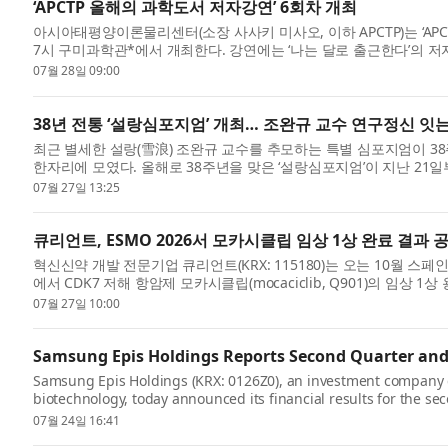
‘APCTP 올해의 과학도서 저자강연’ 6회차 개최
아시아태평양이론물리센터(소장 사사키 미사오, 이하 APCTP)는 ‘APC
7시 구미과학관*에서 개최한다. 강연에는 ‘나는 달로 출근한다’의 저
북...
07월 28일 09:00
38년 전통 ‘설랑심포지엄’ 개최… 조완규 교수 연구정신 잇
최근 별세한 설랑(雪浪) 조완규 교수를 추모하는 특별 심포지엄이 
한자리에 모였다. 올해로 38주년을 맞은 ‘설랑심포지엄’이 지난 21
사를...
07월 27일 13:25
큐리언트, ESMO 2026서 모카시클립 임상 1상 완료 결과 
혁신신약 개발 전문기업 큐리언트(KRX: 115180)는 오는 10월 
에서 CDK7 저해 항암제 모카시클립(mocaciclib, Q901)의 임상
행성 고형...
07월 27일 10:00
Samsung Epis Holdings Reports Second Quarter and 
Samsung Epis Holdings (KRX: 0126Z0), an investment company 
biotechnology, today announced its financial results for the seco
delivered solid first...
07월 24일 16:41