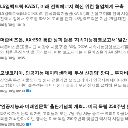
LS일렉트릭-KAIST, 미래 전력에너지 혁신 위한 협업체계 구축
LS일렉트릭(ELECTRIC)이 한국과학기술원(KAIST)과 손잡고 미래 전력
전력 시장에서 주도권 확보에 고삐를 죈다. LS일렉트릭은 지난 29일 대전 유
총괄(부...
06월 30일 10:10
더존비즈온, AX·ESG 통합 성과 담은 ‘지속가능경영보고서’ 발간
더존비즈온(공동대표 이강수·지용구)은 30일 ‘2026 지속가능경영보고서’
와 향후 추진 방향을 공개했다. 이번 보고서에는 더존비즈온의 AX 전략과 E
이 ...
06월 30일 10:05
모넷코리아, 인공지능 데이터센터에 ‘무선 신경망’ 깐다… 투자비
산업용 무선 사물인터넷 센서 전문기업 모넷코리아가 인공지능 데이터센터
고 밝혔다. 이번 솔루션은 데이터센터 곳곳에 무선 센서를 설치해 온도·습
의 ...
06월 30일 08:30
‘인공지능과 미래인문학’ 출판기념회 개최… 미국 독립 250주년
화가이자 인문학 작가인 고리들이 오는 7월 4일 서울 종로구 크레디아클래
회를 개최한다. 이번 행사는 미국 독립 250주년과 맞물린 역사적 시점을
색하는 ...
06월 30일 08:05