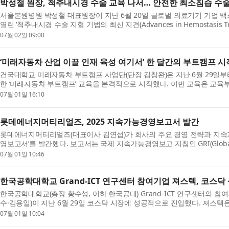
박성철 원장, 척추내시경 수술 교육 나서… 안전한 최소침습 수
서울본원병원 박성철 대표원장이 지난 6월 20일 글로벌 의료기기 기업 백스터
열린 ‘척추내시경 수술 지혈 기법의 최신 지견(Advances in Hemostasis Techn
PSLD 척...
07월 02일 09:00
‘미래자동차 산업 이끌 인재 육성 여기서’ 한 달간의 부트캠프 시
건국대학교 미래자동차 부트캠프 사업단(단장 김창완)은 지난 6월 29일
한 ‘미래자동차 부트캠프’ 교육을 본격적으로 시작했다. 이번 교육은 교육
재 양...
07월 01일 16:10
롯데에너지머티리얼즈, 2025 지속가능경영보고서 발간
롯데에너지머티리얼즈(대표이사 김연섭)가 회사의 주요 경영 전략과 지속가능
영보고서’를 발간했다. 보고서는 국제 지속가능경영보고 지침인 GRI(Global Report
족했...
07월 01일 10:46
한국공학대학교 Grand-ICT 연구센터 참여기업 져스텍, 코스닥
한국공학대학교(총장 황수성, 이하 한국공대) Grand-ICT 연구센터의 
수·김용일)이 지난 6월 29일 코스닥 시장에 성공적으로 진입했다. 져스텍
시...
07월 01일 10:04