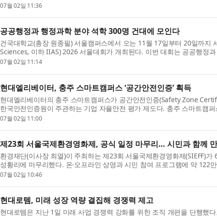
술 ...
07월 02일 11:36
공공행정과 행정과학 분야 석학 300명 건대에 모인다
건국대학교(총장 원종필) 서울캠퍼스에서 오는 11월 17일부터 20일까지 세계행정학회(In
Sciences, 이하 IIAS) 2026 서울대회가 개최된다. 이번 대회는 공
의 ...
07월 02일 11:14
현대엘리베이터, 충주 스마트캠퍼스 ‘공간안전인증’ 획득
현대엘리베이터의 충주 스마트캠퍼스가 공간안전인증(Safety Zone Certi
한국안전인증원이 주관하는 기업 자율안전 평가 제도다. 충주 스마트캠퍼
재지...
07월 02일 11:00
제23회 서울국제환경영화제, 공식 일정 마무리… 시민과 함께 
환경재단(이사장 최열)이 주최하는 제23회 서울국제환경영화제(SIEFF)가 
성황리에 마무리했다. 온·오프라인 상영과 시민 참여 프로그램에 약 122만
사...
07월 02일 10:46
현대로템, 미래 성장 역량 결집해 경쟁력 제고
현대로템은 지난 1일 미래 사업 경쟁력 강화를 위한 조직 개편을 단행했다