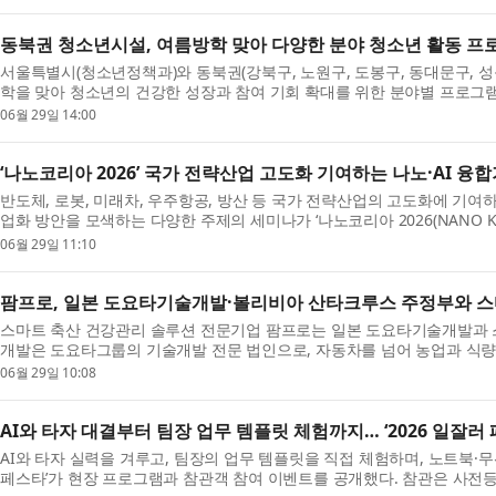
동북권 청소년시설, 여름방학 맞아 다양한 분야 청소년 활동 프
서울특별시(청소년정책과)와 동북권(강북구, 노원구, 도봉구, 동대문구, 성
학을 맞아 청소년의 건강한 성장과 참여 기회 확대를 위한 분야별 프로그램을
...
06월 29일 14:00
‘나노코리아 2026’ 국가 전략산업 고도화 기여하는 나노·AI 융
반도체, 로봇, 미래차, 우주항공, 방산 등 국가 전략산업의 고도화에 기여하
업화 방안을 모색하는 다양한 주제의 세미나가 ‘나노코리아 2026(NANO 
인다...
06월 29일 11:10
팜프로, 일본 도요타기술개발·볼리비아 산타크루스 주정부와 스
스마트 축산 건강관리 솔루션 전문기업 팜프로는 일본 도요타기술개발과 
개발은 도요타그룹의 기술개발 전문 법인으로, 자동차를 넘어 농업과 식량
개발과...
06월 29일 10:08
AI와 타자 대결부터 팀장 업무 템플릿 체험까지… ‘2026 일잘러
AI와 타자 실력을 겨루고, 팀장의 업무 템플릿을 직접 체험하며, 노트북·무선
페스타’가 현장 프로그램과 참관객 참여 이벤트를 공개했다. 참관은 사전등록 