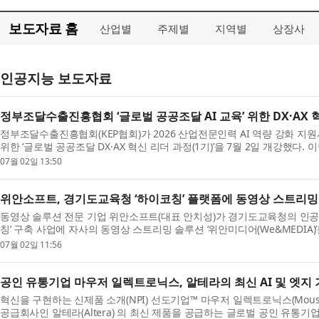
보도자료 홈
산업별
주제별
지역별
상장사
인공지능 보도자료
정부조달수출진흥협회 ‘글로벌 공공조달 AI 교육’ 위한 DX·AX 
정부조달수출진흥협회(KEP협회)가 2026 산업전문인력 AI 역량 강화 
위한 ‘글로벌 공공조달 DX·AX 혁신 리더 과정(1기)’을 7월 2일 개강했다
업의...
07월 02일 13:50
위안소프트, 경기도교육청 ‘하이코칭’ 플랫폼에 동영상 스트리밍 
동영상 솔루션 전문 기업 위안소프트(대표 안치성)가 경기도교육청의 인공지
칭’ 구축 사업에 자사의 동영상 스트리밍 솔루션 ‘위안미디어(We&MEDIA
코...
07월 02일 11:56
공인 유통기업 마우저 일렉트로닉스, 알테라의 최신 AI 및 엣지 
혁신을 구현하는 신제품 소개(NPI) 선도기업™ 마우저 일렉트로닉스(Mouser E
공급회사인 알테라(Altera) 의 최신 제품을 공급하는 글로벌 공인 유통기업