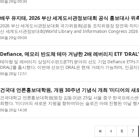
일...
06월 29일 09:30
배우 유지태, 2026 부산 세계도서관정보대회 공식 홍보대사 위
2026 부산 세계도서관정보대회 국가위원회(공동 조직위원장 정연욱·차지호 
산 세계도서관정보대회(World Library and Information Congress 
다. WLIC는...
06월 29일 09:00
Defiance, 메모리 반도체 테마 겨냥한 2배 레버리지 ETF ‘DRAL
테마형 및 레버리지 상장지수펀드(ETF) 분야의 선도 기업 Defiance ETFs가 ‘Defia
DRAL)’를 출시했다. 이번에 선보인 DRAL은 현재 거래가 가능하며, 인공
대해 단일...
06월 28일 12:51
건국대 언론홍보대학원, 개원 30주년 기념식 개최 ‘미디어의 새
건국대학교 언론홍보대학원(원장 김동규)은 25일 서울 중구 한국프레스센
최했다. ‘미디어의 새로운 지평을 향하여’라는 슬로건 아래 진행된 이날 
범 ...
06월 26일 14:38
(curr
(
«
‹
6
7