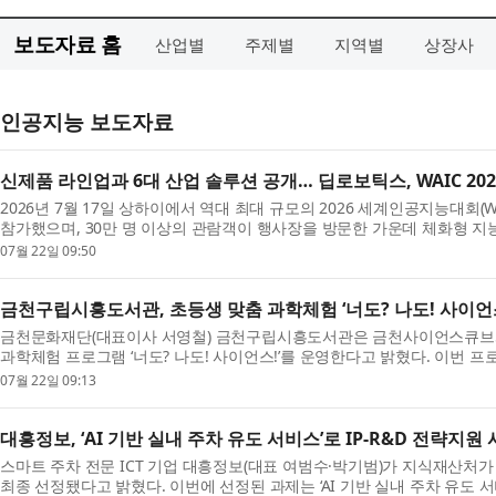
보도자료 홈
산업별
주제별
지역별
상장사
인공지능 보도자료
신제품 라인업과 6대 산업 솔루션 공개… 딥로보틱스, WAIC 20
2026년 7월 17일 상하이에서 역대 최대 규모의 2026 세계인공지능대회(WAI
참가했으며, 30만 명 이상의 관람객이 행사장을 방문한 가운데 체화형 지
Robotics)는 W...
07월 22일 09:50
금천구립시흥도서관, 초등생 맞춤 과학체험 ‘너도? 나도! 사이언스
금천문화재단(대표이사 서영철) 금천구립시흥도서관은 금천사이언스큐브와 협
과학체험 프로그램 ‘너도? 나도! 사이언스!’를 운영한다고 밝혔다. 이번 
과 ...
07월 22일 09:13
대흥정보, ‘AI 기반 실내 주차 유도 서비스’로 IP-R&D 전략지원
스마트 주차 전문 ICT 기업 대흥정보(대표 여범수·박기범)가 지식재산처가 주관
최종 선정됐다고 밝혔다. 이번에 선정된 과제는 ‘AI 기반 실내 주차 유도 서