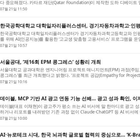
다 중요해졌다. 카타르 재단(Qatar Foundation)이 제작한 도하 디
을 배...
07월 21일 11:50
한국공학대학교 대학일자리플러스센터, 경기자동차과학고·인평자
한국공학대학교 대학일자리플러스센터가 경기자동차과학고등학교와 인평자
를 위해 AI(인공지능)를 활용한 ‘고교생 맞춤형 고용서비스’ 프로그램을 운
자신의 ...
07월 21일 10:57
서울공대, ‘제16회 EPM 콩그레스’ 성황리 개최
서울대학교 공과대학은 엔지니어링 프로젝트 매니지먼트(EPM) 과정(주임교
콩그레스’를 최근 개최했다고 밝혔다. ‘프로젝트 공감(Empathy for Projec
18일...
07월 21일 10:16
데이블, MCP 기반 AI 광고 연동 기능 선봬… 광고 성과 확인, 이
데이블(대표 이채현)이 광고주가 평소 쓰는 AI 비서에 말 한마디로 광고 
하거나 리포트를 내려받던 기존 과정 없이 Claude·ChatGPT 등 AI 비서
해...
07월 21일 10:00
AI·뉴로테크 시대, 한국 뇌과학 글로벌 협력의 중심으로… ‘K-Brai