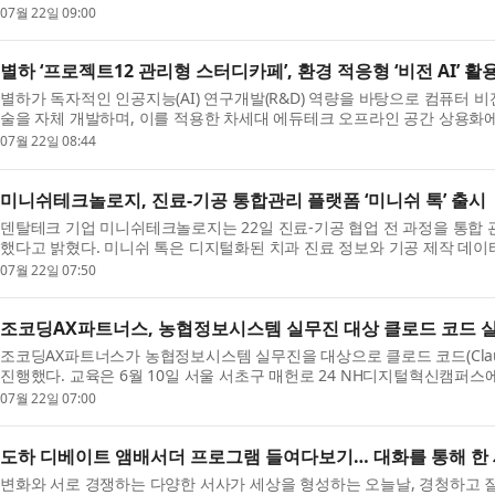
R&...
07월 22일 09:00
별하 ‘프로젝트12 관리형 스터디카페’, 환경 적응형 ‘비전 AI’ 
별하가 독자적인 인공지능(AI) 연구개발(R&D) 역량을 바탕으로 컴퓨터 비전(C
술을 자체 개발하며, 이를 적용한 차세대 에듀테크 오프라인 공간 상용화에
인 ...
07월 22일 08:44
미니쉬테크놀로지, 진료-기공 통합관리 플랫폼 ‘미니쉬 톡’ 출시
덴탈테크 기업 미니쉬테크놀로지는 22일 진료-기공 협업 전 과정을 통합 관리하
했다고 밝혔다. 미니쉬 톡은 디지털화된 치과 진료 정보와 기공 제작 데
특...
07월 22일 07:50
조코딩AX파트너스, 농협정보시스템 실무진 대상 클로드 코드 실무
조코딩AX파트너스가 농협정보시스템 실무진을 대상으로 클로드 코드(Claude
진행했다. 교육은 6월 10일 서울 서초구 매헌로 24 NH디지털혁신캠퍼스
직접 A...
07월 22일 07:00
도하 디베이트 앰배서더 프로그램 들여다보기… 대화를 통해 한
변화와 서로 경쟁하는 다양한 서사가 세상을 형성하는 오늘날, 경청하고 