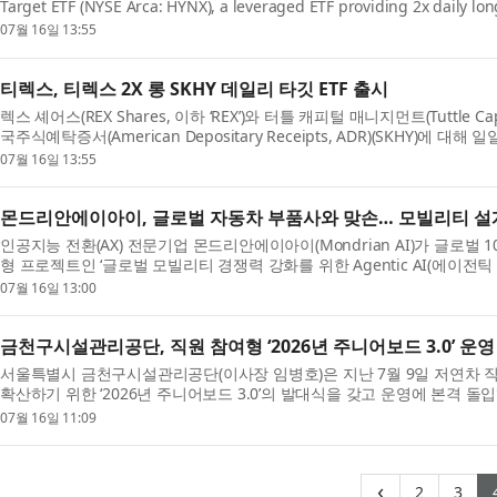
Target ETF (NYSE Arca: HYNX), a leveraged ETF providing 2x daily lo
Receipts (ADRs) (...
07월 16일 13:55
티렉스, 티렉스 2X 롱 SKHY 데일리 타깃 ETF 출시
렉스 셰어스(REX Shares, 이하 ‘REX’)와 터틀 캐피털 매니지먼트(Tuttle Ca
국주식예탁증서(American Depositary Receipts, ADR)(SKHY)에
롱 SKHY...
07월 16일 13:55
몬드리안에이아이, 글로벌 자동차 부품사와 맞손… 모빌리티 설계 
인공지능 전환(AX) 전문기업 몬드리안에이아이(Mondrian AI)가 글로벌
형 프로젝트인 ‘글로벌 모빌리티 경쟁력 강화를 위한 Agentic AI(에이전틱
다...
07월 16일 13:00
금천구시설관리공단, 직원 참여형 ‘2026년 주니어보드 3.0’ 운영
서울특별시 금천구시설관리공단(이사장 임병호)은 지난 7월 9일 저연차 
확산하기 위한 ‘2026년 주니어보드 3.0’​의 발대식을 갖고 운영에 본격 돌입
‘2...
07월 16일 11:09
(curren
(cu
‹
2
3