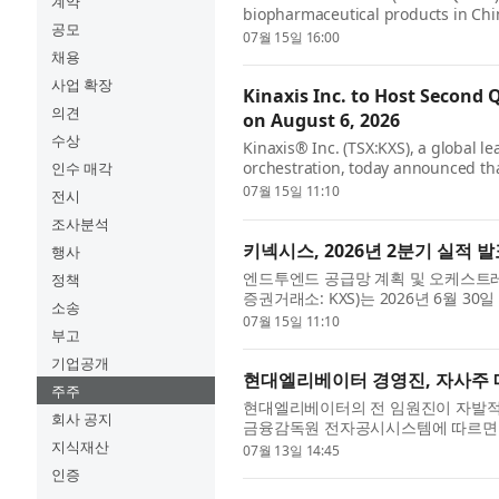
계약
biopharmaceutical products in Chi
공모
for shareholders and nominee broke
07월 15일 16:00
채용
사업 확장
Kinaxis Inc. to Host Second 
의견
on August 6, 2026
수상
Kinaxis® Inc. (TSX:KXS), a global 
orchestration, today announced that
인수 매각
financial results for the second qua
07월 15일 11:10
전시
조사분석
키넥시스, 2026년 2분기 실적 발
행사
엔드투엔드 공급망 계획 및 오케스트레이션
정책
증권거래소: KXS)는 2026년 6월 
소송
을 발표했다. 컨퍼런스 콜은 라자트 가우라브
07월 15일 11:10
부고
기업공개
현대엘리베이터 경영진, 자사주 
주주
현대엘리베이터의 전 임원진이 자발적으
회사 공지
금융감독원 전자공시시스템에 따르면 조
의 자사주를 취득했다. 매입은 지난 6일
지식재산
07월 13일 14:45
인증