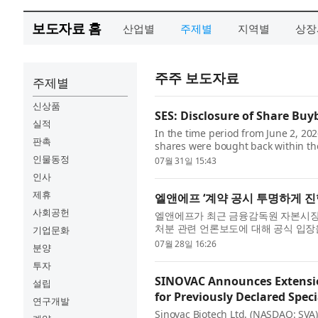
보도자료 홈
산업별
주제별
지역별
상장
주주 보도자료
주제별
신상품
SES: Disclosure of Share Buy
실적
In the time period from June 2, 20
판촉
shares were bought back within th
obligations under SES’s Equity Bas
인물동정
07월 31일 15:43
인사
제휴
엘앤에프 ‘계약 공시 투명하게 진
사회공헌
엘앤에프가 최근 금융감독원 자본시장
처분 관련 언론보도에 대해 공식 입장을
기업문화
사와의 하이니켈 양극재 공급계약 관련 
07월 28일 16:26
분양
투자
SINOVAC Announces Extensio
설립
for Previously Declared Spec
연구개발
Sinovac Biotech Ltd. (NASDAQ: SVA)