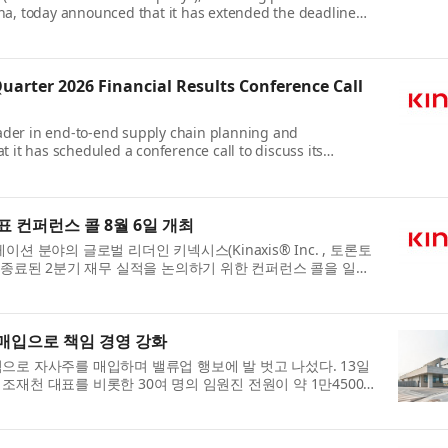
na, today announced that it has extended the deadline
rs to submit payment instructions relat...
Quarter 2026 Financial Results Conference Call
leader in end-to-end supply chain planning and
 it has scheduled a conference call to discuss its
rter ended June 30, 2026. The call will be h...
표 컨퍼런스 콜 8월 6일 개최
 분야의 글로벌 리더인 키넥시스(Kinaxis® Inc. , 토론토
30일 종료된 2분기 재무 실적을 논의하기 위한 컨퍼런스 콜을 일정
(Razat Gaurav) 최고...
매입으로 책임 경영 강화
로 자사주를 매입하며 밸류업 행보에 발 벗고 나섰다. 13일
재천 대표를 비롯한 30여 명의 임원진 전원이 약 1만4500주
부터 한 주간 장내 매수 방...