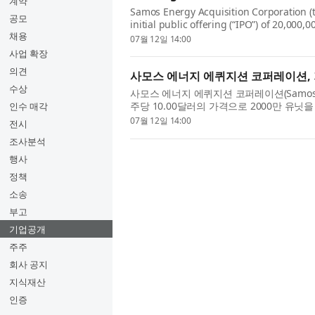
계약
Samos Energy Acquisition Corporation (
공모
initial public offering (“IPO”) of 20,000,0
채용
be listed on the New York Stock Exchange
07월 12일 14:00
사업 확장
의견
사모스 에너지 에퀴지션 코퍼레이션, 
수상
사모스 에너지 에퀴지션 코퍼레이션(Samos Energ
주당 10.00달러의 가격으로 2000만 유닛을
인수 매각
유닛은 뉴욕증권거래소(‘NYSE’)에 상장돼 202
07월 12일 14:00
전시
조사분석
행사
정책
소송
부고
기업공개
주주
회사 공지
지식재산
인증