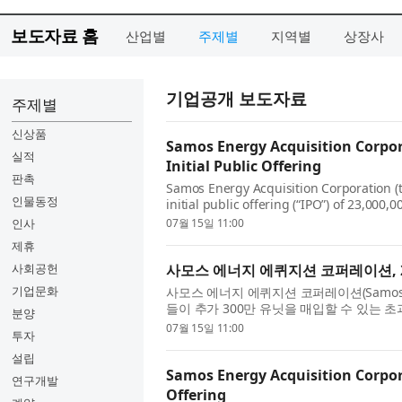
보도자료 홈
산업별
주제별
지역별
상장사
기업공개 보도자료
주제별
신상품
Samos Energy Acquisition Corpor
실적
Initial Public Offering
판촉
Samos Energy Acquisition Corporation (
인물동정
initial public offering (“IPO”) of 23,000,0
underwriters of their overallotment opti
인사
07월 15일 11:00
제휴
사회공헌
사모스 에너지 에퀴지션 코퍼레이션, 
기업문화
사모스 에너지 에퀴지션 코퍼레이션(Samos Energ
들이 추가 300만 유닛을 매입할 수 있는 
분양
규모의 기업공개(Initial Public Offering,
07월 15일 11:00
투자
설립
Samos Energy Acquisition Corpora
연구개발
Offering