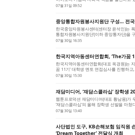
는 것을 넘어 도움이 필요한 지역사회와 함께
07월 31일 09:52
중앙통합자원봉사지원단 구성… 전국
한국중앙자원봉사센터(센터장 윤석인)는 폭
통합자원봉사지원단’(이하 중앙통자단)을 
밀착 지원에 나선다고 밝혔다. 중앙통자단은 
07월 30일 16:35
한국지역아동센터연합회, ‘The가꿈 11
한국지역아동센터연합회(대표 옥경원)는 지난
꿈 11기’ 대학생 멘토 면접심사를 진행하고,
발했다. ‘The가꿈’은 현대백화점그룹의 후
07월 30일 15:30
재담미디어, ‘재담스콜라십’ 장학생 20
웹툰프로덕션 재담미디어(대표 황남용)가 
‘재담스콜라십’의 올해 장학생 선발을 마쳤
통해 거둔 성과를 창작 후속 세대에게 환원하고
07월 30일 13:40
사단법인 도구, KB손해보험 임직원 
‘Dream Together’ 전달식 개최