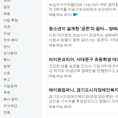
계약
녹십자수의약품(대표 나승식)이 SNS 참여형
공모
약 240개를 비글구조네트워크 보은센터에 
채용
교 학생 프로젝트 ‘PawfectRxCycle’과 협
08월 06일 09:30
사업 확장
의견
청소년이 설계한 ‘공존’의 쉼터… 방배
수상
서초구(구청장 전성수)가 운영하는 방배AR
사람과 동물이 함께 살아가는 ‘공존’의 가치
인수 매각
성공적으로 마무리했다. ‘뚝딱공작소’는 청소
08월 06일 09:30
전시
조사분석
라이온코리아, 서대문구 초등학생 대상
행사
건강한 생활 습관을 만드는 기업 라이온코리
정책
강 히어로’ 위생교육 캠페인을 진행한다고 
소송
코리아와 서대문구보건소, 연세대학교 치과대
08월 06일 09:00
부고
기업공개
에이원컴퍼니, 경기도시각장애인복지
주주
경기도시각장애인복지관(관장 양순분)은 지난
회사 공지
성인용 기저귀를 후원받았다고 밝혔다. 
께하는 첫 나눔으로, 경제적 부담 등으로 성인
지식재산
08월 05일 08:45
인증