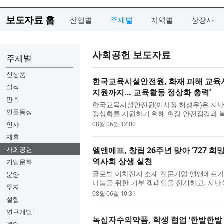
보도자료 홈
산업별
주제별
지역별
상장사
사회공헌 보도자료
주제별
신상품
한국교육시설안전원, 화재 피해 교육시
실적
지원까지… 교육활동 정상화 총력’
판촉
한국교육시설안전원(이사장 허성우)은 지난
인물동정
정상화를 지원하기 위해 현장 안전점검과 복
육시설안전원 이사장은 4일 화재 피해 교육시
인사
08월 06일 12:00
제휴
사회공헌
엘앤에프, 창립 26주년 맞아 ‘727 
역사회 상생 실천
기업문화
글로벌 이차전지 소재 전문기업 엘앤에프가 창
분양
나눔을 위한 기부 캠페인을 전개하고, 지난
투자
밝혔다. 이번 캠페인은 엘앤에프 본사 소재지
08월 06일 10:31
설립
연구개발
녹십자수의약품, 학생 협업 ‘한발한발