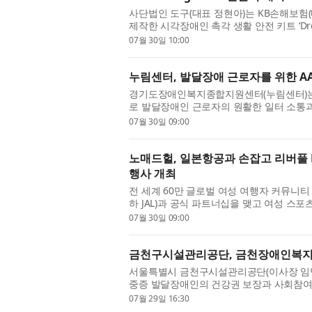
사단법인 도구(대표 정현아)는 KB손해보험
제작한 시각장애인 촉각 생활 안전 키트 ‘Drea
협회에서 진행했다고 밝혔다. 이번 사업은 K
07월 30일 10:00
누림센터, 발달장애 근로자를 위한 AA
경기도장애인복지종합지원센터(누림센터)는 ‘
로 발달장애인 근로자의 원활한 일터 소통과
Augmentative and Alternative Commu
07월 30일 09:00
노매드헐, 일본항공과 손잡고 리버풀 
행사 개최
전 세계 60만 글로벌 여성 여행자 커뮤니티 앱 노
하 JAL)과 공식 파트너십을 맺고 여성 스
했다고 밝혔다. 이번 협업을 통해 노매드헐 
07월 30일 09:00
금천구시설관리공단, 금천장애인복지
서울특별시 금천구시설관리공단(이사장 임
중증 발달장애인의 건강권 보장과 사회참여
다. 이번 사업은 신체활동 기회가 상대적으로
07월 29일 16:30