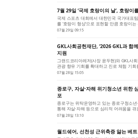
7월 29일 ‘국제 호랑이의 날’, 호랑
국제 스포츠 대회에서 대한민국 국가대표팀
를 ‘호랑이 형상’으로 표현할 만큼 호랑이는
화와 민담 속에서는 용맹함과 지혜를 상징하는
07월 29일 09:15
GKL사회공헌재단, ‘2026 GKL과 
지원
그랜드코리아레저(사장 윤두현)와 GKL사회
관광 향유 기회를 확대하고 진로 체험 기회를 
여행 프로그램을 본격 운영한다. GKL과 함
07월 28일 15:05
종로구, 자살·자해 위기청소년 위한 심
포
종로구는 위탁운영하고 있는 종로구청소년
통해 자살·자해 등으로 심리적 어려움을 
화키트 ‘지금 나를 위한 작은 도움’ 200개를 
07월 28일 13:10
월드쉐어, 선천성 근위축증 앓는 베트