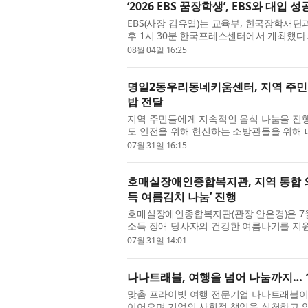
‘2026 EBS 꿈장학생’, EBS와 대입 
EBS(사장 김유열)는 교육부, 한국장학재단과 
후 1시 30분 한국프레스센터에서 개최했다. 
장학생’은 올해까지 16년간 총 298명의 장학
08월 04일 16:25
명일2동우리동네키움센터, 지역 주민을
밥 전달
지역 주민들에게 지속적인 음식 나눔을 진
도 안전을 위해 헌신하는 소방관들을 위해 
119안전센터를 방문해 아침 일찍부터 만든 
07월 31일 16:15
호매실장애인종합복지관, 지역 통합 
득 여름김치 나눔’ 진행
호매실장애인종합복지관(관장 안은경)은 7월
소득 장애 당사자의 건강한 여름나기를 지원
고 밝혔다. 호매실메디유니온은 호매실동 내
07월 31일 14:01
나나트래블, 여행을 넘어 나눔까지… 1
맞춤 프라이빗 여행 전문기업 나나트래블이
이어오며 기업의 사회적 책임을 실천하고 