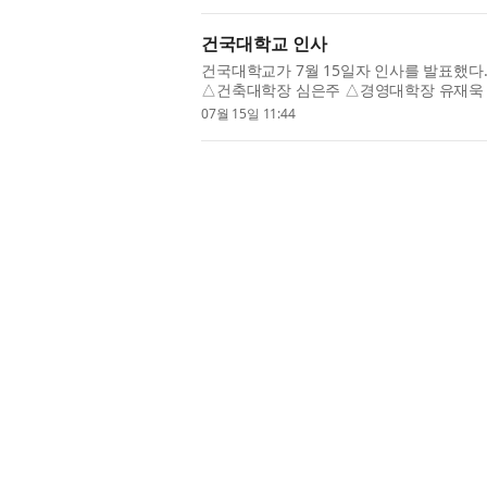
건국대학교 인사
건국대학교가 7월 15일자 인사를 발표했다
△건축대학장 심은주 △경영대학장 유재욱
과대학장 김준영 △문과대학장 한정수 △공
07월 15일 11:44