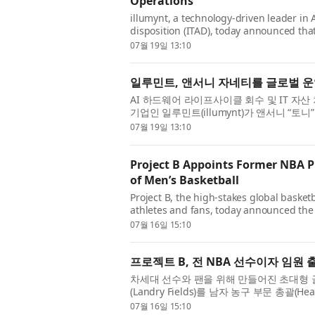
Operations
illumynt, a technology-driven leader in 
disposition (ITAD), today announced tha
as Senior Vice President of Global Operati
07월 19일 13:10
일루민트, 앤서니 자네티를 글로벌 운
AI 하드웨어 라이프사이클 회수 및 IT 자산 처분(I
기업인 일루민트(illumynt)가 앤서니 “토니” 자네
자로 글로벌 운영 부문 수석 부사장으로 합류
07월 19일 13:10
Project B Appoints Former NBA P
of Men’s Basketball
Project B, the high-stakes global basketb
athletes and fans, today announced the
Basketball. Building on the foundation P
07월 16일 15:10
프로젝트 B, 전 NBA 선수이자 임원
차세대 선수와 팬을 위해 만들어진 초대형 글로
(Landry Fields)를 남자 농구 부문 총괄(He
트 B가 창립 초기부터 전 세계 최고의 여자 
07월 16일 15:10