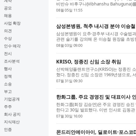
계약
비반슈 바후구나(Vibhanshu Bahugu
공모
기관 대상 사업과 기술 역량을 확대하는 과정
08월 05일 11:55
채용
사업 확장
삼성본병원, 척추 내시경 분야 이승철 
의견
삼성본병원이 요추·경추부 내시경 수술법과
수상
관련 술기를 강의해 온 이승철 원장을 초빙한
관협착증 등 척추 질환 진료를 시작한다. 이
08월 03일 09:00
인수 매각
전시
KRISO, 정종진 신임 소장 취임
조사분석
행사
선박해양플랜트연구소(KRISO)는 정종진 
혔다. 정종진 신임 소장은 1969년생으로, 
정책
년), 박사(2002년) 학위를 취득했다. 200
07월 31일 09:30
소송
부고
한화그룹, 주요 경영진 및 대표이사 
기업공개
한화그룹(회장 김승연)은 주요 경영진 승진 
주주
한다고 30일 발표했다. 이번 인사로 김동
회사 공지
장으로, 김동선 한화비전 부사장이 사장으로 
07월 30일 16:00
지식재산
인증
몬드리안에이아이, 딜로이트·포스코DX 