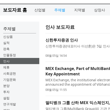
보도자료 홈
산업별
주제별
지역별
상장사
인사 보도자료
주제별
신상품
신한투자증권 인사
실적
신한투자증권(대표이사 이선훈)은 5일 인사를
판촉
인물동정
08월 05일 14:54
인사
제휴
MEX Exchange, Part of MultiBan
사회공헌
Key Appointment
기업문화
MEX Exchange, the institutional electro
announced the appointment of Vibhansh
분양
company's commitment to building a worl
08월 05일 11:55
투자
설립
멀티뱅크 그룹 산하 MEX 익스체인지
연구개발
멀티뱅크 그룹(MultiBank Group)의 기관