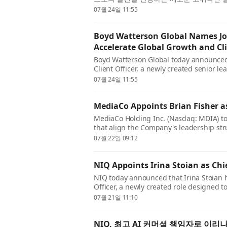
임명한다고 발표했다. 크레스웰은 미국, 유럽 
07월 24일 11:55
Boyd Watterson Global Names John
Accelerate Global Growth and C
Boyd Watterson Global today announced 
Client Officer, a newly created senior le
investment in growth and its evolution in
07월 24일 11:55
MediaCo Appoints Brian Fisher a
MediaCo Holding Inc. (Nasdaq: MDIA) t
that align the Company's leadership str
Effective immediately, Brian Fisher has 
07월 22일 09:12
NIQ Appoints Irina Stoian as Chi
NIQ today announced that Irina Stoian 
Officer, a newly created role designed t
and help clients turn the company’s AI c
07월 21일 11:10
NIQ, 최고 AI 커머셜 책임자로 이리