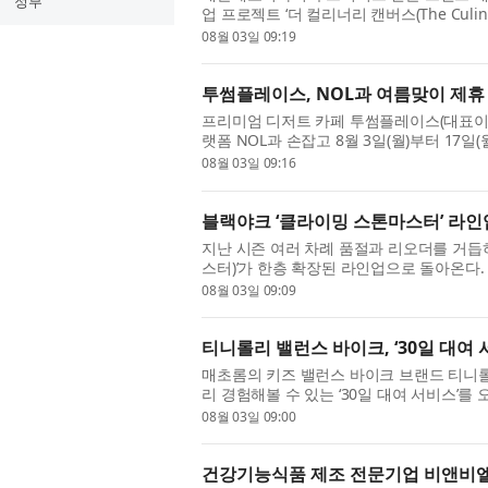
정부
업 프로젝트 ‘더 컬리너리 캔버스(The Culi
밝혔다. ‘더 컬리너리 캔버스’는 뉴욕과 서울에
08월 03일 09:19
투썸플레이스, NOL과 여름맞이 제휴
프리미엄 디저트 카페 투썸플레이스(대표이사
랫폼 NOL과 손잡고 8월 3일(월)부터 17
데이!’를 진행한다고 밝혔다. 이번 프로모션은 
08월 03일 09:16
블랙야크 ‘클라이밍 스톤마스터’ 라인
지난 시즌 여러 차례 품절과 리오더를 거듭
스터)’가 한층 확장된 라인업으로 돌아온다
마스터를 기다리는 고객들의 기대에 부응하고,
08월 03일 09:09
티니롤리 밸런스 바이크, ‘30일 대여 
매초롬의 키즈 밸런스 바이크 브랜드 티니롤리(
리 경험해볼 수 있는 ‘30일 대여 서비스’를
작’이라는 브랜드 슬로건 아래 아이들이 놀이
08월 03일 09:00
건강기능식품 제조 전문기업 비앤비엘, 