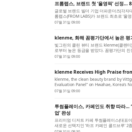
프롬랩스, 브랜드 첫 ‘올영픽’ 선정…
글로벌 브랜드 빌더 기업 더파운더즈(각자대
롬랩스(FROM LABS)가 브랜드 최초로 ‘올영
에서 대규모 프로모션을 진행한다. ‘올영픽’은
07월 31일 09:00
klenme, 화해 꼼평가단에서 높은 평
빛그린의 클린 뷰티 브랜드 klenme(클렌미)
로부터 높은 등급을 받았다. 꼼평가단의 진
가 4.40점, 프리미엄 헤어 케어 트리트먼트가 
07월 31일 09:00
klenme Receives High Praise fr
klenme, the clean beauty brand by Vittg
Evaluation Panel” on Hwahae, Korea’s No
for authentic reviews, the Premium Scal
07월 31일 09:00
투썸플레이스, 카페인도 취향 따라… ‘
업’ 완성
프리미엄 디저트 카페 투썸플레이스(대표이
새로운 선택지인 ‘하프 카페인 콜드브루’ 2종
다고 밝혔다. 최근 국내 커피 시장에서는 개
07월 31일 08:30