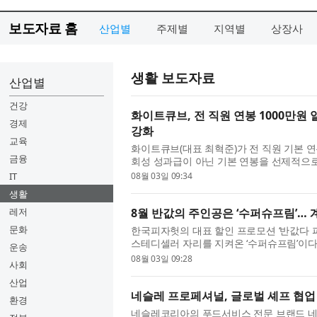
보도자료 홈
산업별
주제별
지역별
상장사
생활 보도자료
산업별
건강
화이트큐브, 전 직원 연봉 1000만원
경제
강화
교육
화이트큐브(대표 최혁준)가 전 직원 기본 연
금융
회성 성과급이 아닌 기본 연봉을 선제적으로
목표와 성과 창출에 집중할 수 있도록 하기 위
IT
08월 03일 09:34
생활
레저
8월 반값의 주인공은 ‘수퍼슈프림’…
문화
한국피자헛의 대표 할인 프로모션 ‘반값다 피
스테디셀러 자리를 지켜온 ‘수퍼슈프림’이다
운송
핑에 신선한 채소를 더한 피자헛의 대표 클래식
08월 03일 09:28
사회
산업
네슬레 프로페셔널, 글로벌 셰프 협업 
환경
네슬레코리아의 푸드서비스 전문 브랜드 네슬레 프