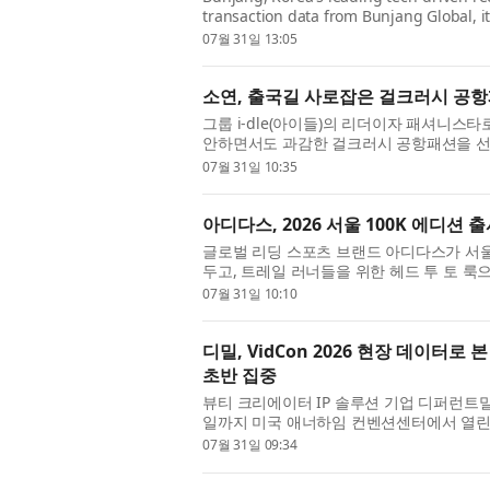
transaction data from Bunjang Global, its
incorporated into Hanteo Chart, Korea’s K
07월 31일 13:05
소연, 출국길 사로잡은 걸크러시 공
그룹 i-dle(아이들)의 리더이자 패셔니스
안하면서도 과감한 걸크러시 공항패션을 선보였다
2026 in CHICAGO)’ 공연 참석을 위해 
07월 31일 10:35
아디다스, 2026 서울 100K 에디션 
글로벌 리딩 스포츠 브랜드 아디다스가 서울 최
두고, 트레일 러너들을 위한 헤드 투 토 룩으로
31일부터 8월 9일까지 전국 주요 9개 오프라
07월 31일 10:10
디밀, VidCon 2026 현장 데이터로 
초반 집중
뷰티 크리에이터 IP 솔루션 기업 디퍼런트밀리
일까지 미국 애너하임 컨벤션센터에서 열린 글로
영한 K뷰티 공식 공간 ‘밀리언즈 서울(MILLION
07월 31일 09:34