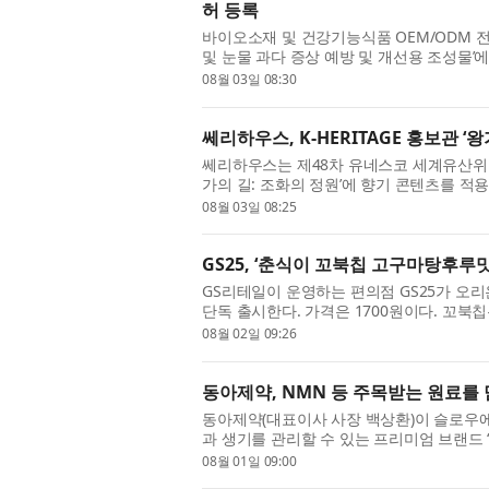
허 등록
바이오소재 및 건강기능식품 OEM/ODM 전
및 눈물 과다 증상 예방 및 개선용 조성물’
10-2934219호)는 2025년 4월 8일 출원해 2
08월 03일 08:30
쎄리하우스, K-HERITAGE 홍보관 
쎄리하우스는 제48차 유네스코 세계유산위원회 
가의 길: 조화의 정원’에 향기 콘텐츠를 적용했
유네스코 세계유산위원회 개최 기간에 맞춰 ‘
08월 03일 08:25
GS25, ‘춘식이 꼬북칩 고구마탕후루
GS리테일이 운영하는 편의점 GS25가 오리
단독 출시한다. 가격은 1700원이다. 꼬북
사랑받아 온 오리온 대표 브랜드다. GS25는
08월 02일 09:26
동아제약, NMN 등 주목받는 원료를 
동아제약(대표이사 사장 백상환)이 슬로우에이징
과 생기를 관리할 수 있는 프리미엄 브랜드 ‘
는 나이에 구애받지 않고 생기 있는 라이프스
08월 01일 09:00