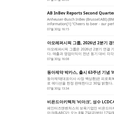
AB InBev Reports Second Quarter
Anheuser-Busch InBev (Brussel:ABI) (B
information[1] “Cheers to beer - our per
beer category and the consistent executi
07월 30일 16:15
아모레퍼시픽 그룹, 2026년 2분기 
아모레퍼시픽 그룹은 2026년 2분기 연결 기
다. 매출과 영업이익이 전년 동기 대비 각각 1
동시에 달성했다. 국내 사업은 럭셔리, 더마,
07월 30일 16:08
동아제약 박카스, 출시 63주년 기념 ‘
동아제약(대표이사 사장 백상환)은 피로회복제
로 에디션을 한정 판매한다고 30일 밝혔다.
카스는 지난해까지 누적 판매량 242억 병을 기
07월 30일 13:34
비욘드아키텍처 ‘비아크’, 성수 LCDC
페인터즈앤벤처스의 보육기업인 비욘드아키텍처(B
아크(B.ARC)가 오는 8월 7일(금)부터 1