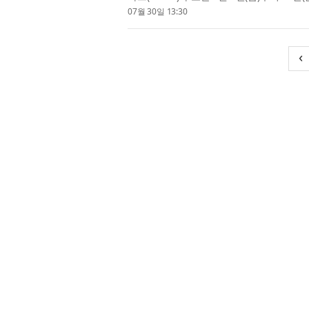
서 첫 단독 팝업스토어 ‘파이프, 라인(Pipe, Line
07월 30일 13:30
‹