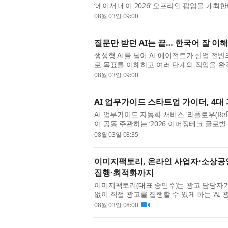
‘에이서 데이 2026’ 오프라인 팝업을 개최
도네시아 등 아시아 주요 국가에서 매년 진행
08월 03일 09:00
질문만 받던 AI는 끝… 한국어 잘 이해
생성형 AI를 넘어 AI 에이전트가 산업 전반
로 목표를 이해하고 여러 단계의 작업을 완
에서 생성형 AI 전문기업 윈즈의 아이오나(AIO
08월 03일 09:00
AI 업무가이드 스타트업 가이더, 4대
AI 업무가이드 자동화 서비스 ‘리플로우(Re
이 공동 주관하는 ‘2026 이머징테크 글로벌 론
정돼 지난 7월 23일 협약을 체결했다고 밝혔
08월 03일 08:35
이미지팩토리, 온라인 사업자·소상공인 
집행·최적화까지
이미지팩토리(대표 송민주)는 광고 담당자
없이 직접 광고를 집행할 수 있게 하는 ‘AI
울 코엑스에서 열리는 마케팅 컨퍼런스 ‘맥스서밋
08월 03일 08:00