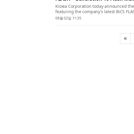
Kioxia Corporation today announced the 
featuring the company’s latest BiCS FL
demanding enterprise and AI workloads, 
08월 02일 11:35
«