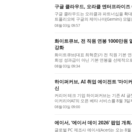
구글 클라우드, 오라클 엔터프라이즈
구글 클라우드는 오라클과 파트너십을 확
트폴리오에 구글의 제미나이(Gemini) 
인프라스트럭처(OCI) 엔터프라이즈 AI를 통
08월 03일 09:57
화이트큐브, 전 직원 연봉 1000만원
강화
화이트큐브(대표 최혁준)가 전 직원 기본 연
회성 성과급이 아닌 기본 연봉을 선제적으로
목표와 성과 창출에 집중할 수 있도록 하기 위
08월 03일 09:34
하이퍼커브, AI 취업 에이전트 ‘마이
신
커리어 테크 기업 하이퍼커브는 기존 AI 글
이커리어AI’의 오픈 베타 서비스를 8월 3
활용한 서류 작성이 보편화되면서, 구직자들 사
08월 03일 09:00
에이서, ‘에이서 데이 2026’ 팝업 개최
글로벌 PC 제조사 에이서(Acer)는 오는 