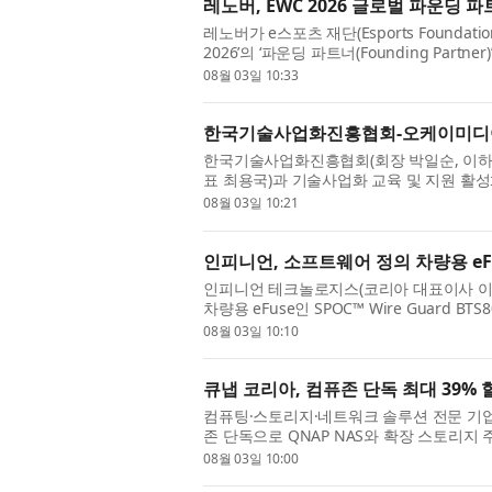
레노버, EWC 2026 글로벌 파운딩
레노버가 e스포츠 재단(Esports Founda
2026’의 ‘파운딩 파트너(Founding Partn
츠 대회를 지원한다고 밝혔다. 올해 처음 파리에
08월 03일 10:33
한국기술사업화진흥협회-오케이미디어
한국기술사업화진흥협회(회장 박일순, 이하 
표 최용국)과 기술사업화 교육 및 지원 활성
날 협약식에는 오케이미디어그룹 최용국 대표
08월 03일 10:21
인피니언, 소프트웨어 정의 차량용 eF
인피니언 테크놀로지스(코리아 대표이사 이승수
차량용 eFuse인 SPOC™ Wire Guard B
솔루션인 이 제품은 SPI 인터페이스를 지원하
08월 03일 10:10
큐냅 코리아, 컴퓨존 단독 최대 39% 
컴퓨팅·스토리지·네트워크 솔루션 전문 기업 큐
존 단독으로 QNAP NAS와 확장 스토리지 
행한다고 밝혔다. 이번 행사는 8월 1일부터 9
08월 03일 10:00