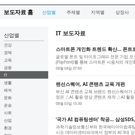
보도자료 홈
산업별
주제별
지역별
상장사
IT 보도자료
산업별
건강
스마트폰 개인화 트렌드 확산… 폰트
경제
글로벌 폰트 및 타이포그래피 전문 기업 모노타
교육
(FlipFont)’를 통해 스마트폰 사용자의
신 기기를 넘어 개인의 취향과 라이프스타일
금융
08월 04일 07:00
IT
생활
랜선스퀘어, AI 콘텐츠 교육 개편
레저
부산 AI 콘텐츠 교육 브랜드 랜선스퀘어가 
정은 △AI 활용 영상 콘텐츠 제작 △AI 활용
문화
당 4~5시간으로 구성했다. 기관 수요에 따라
08월 03일 15:30
운송
사회
‘국가 AI 컴퓨팅센터’ 착공… 삼성SD
산업
과학기술정보통신부와 한국에이아이컴퓨팅센터
환경
시도 데이터센터파크에서 정부의 AI 3대 강국