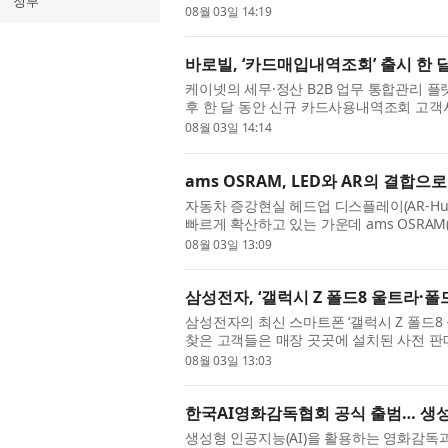
정부
컴퓨팅센터’ 착공식을 개최하고 본격적인 건설
08월 03일 14:19
바로빌, ‘카드매입내역조회’ 출시 한 달
케이넷의 세무·정산 B2B 업무 통합관리 플
후 한 달 동안 신규 카드사용내역조회 고객사 
드매입내역조회는 기존 카드사용내역조회 고객
08월 03일 14:14
ams OSRAM, LED와 AR의 결
자동차 증강현실 헤드업 디스플레이(AR-H
빠르게 확산하고 있는 가운데 ams OSRAM(한
구현을 위한 프로젝션 등급 RGB LED 광원 ‘OSRA
08월 03일 13:09
삼성전자, ‘갤럭시 Z 폴드8 울트라·폴
삼성전자의 최신 스마트폰 ‘갤럭시 Z 폴드8 
찾은 고객들은 매장 곳곳에 설치된 사전 판매
폴드8·플립8’의 새로운 디자인과 기능 등을 꼼
08월 03일 13:03
한국AI영화감독협회 공식 출범… 생성
생성형 인공지능(AI)을 활용하는 영화감독과