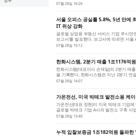
정부
사와의 하이니켈 양극재 공급계약 관련 감액 공
07월 28일 16:26
서울 오피스 공실률 5.8%, 5년 만에
IT 위상 강화
글로벌 상업용 부동산 서비스 기업 쿠시먼앤
보고서’를 발표했다. 보고서에 따르면 서울 A
승한 5.8%를 기록했다. 이는 2021년 3분기 
07월 28일 15:12
한화시스템, 2분기 매출 1조1176억원
한화시스템(대표이사 손재일)의 2분기 매
을 기록했다. 한화시스템은 지난 2분기 연결
기록해 전년 동기 대비 각각 45%, 219% 증가
07월 28일 14:07
가온전선, 미국 빅테크 발전소용 케이
가온전선(대표 정현)이 미국 빅테크 기업에
글로벌 빅테크 기업 A사의 발전소 구축 사업
밝혔다. 이번 사업은 미국 빅테크 기업이 AI
07월 28일 13:40
누적 입찰보증금 1조182억원 돌파한 ‘