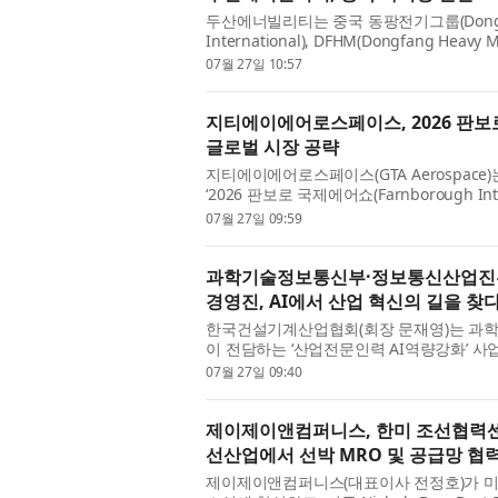
두산에너빌리티는 중국 동팡전기그룹(Dongfang El
International), DFHM(Dongfang He
5·6호기에 적용되는 증기발생기용 초대형 단
07월 27일 10:57
지티에이에어로스페이스, 2026 판
글로벌 시장 공략
지티에이에어로스페이스(GTA Aerospace
‘2026 판보로 국제에어쇼(Farnborough Int
품을 전시하고 글로벌 항공우주 기업 및 잠재
07월 27일 09:59
과학기술정보통신부·정보통신산업진흥원
경영진, AI에서 산업 혁신의 길을 찾
한국건설기계산업협회(회장 문재영)는 과학
이 전담하는 ‘산업전문인력 AI역량강화’ 사업의
성남시 서울판교그래비티호텔에서 개최했다고
07월 27일 09:40
제이제이앤컴퍼니스, 한미 조선협력센터
선산업에서 선박 MRO 및 공급망 협
제이제이앤컴퍼니스(대표이사 전정호)가 미국 