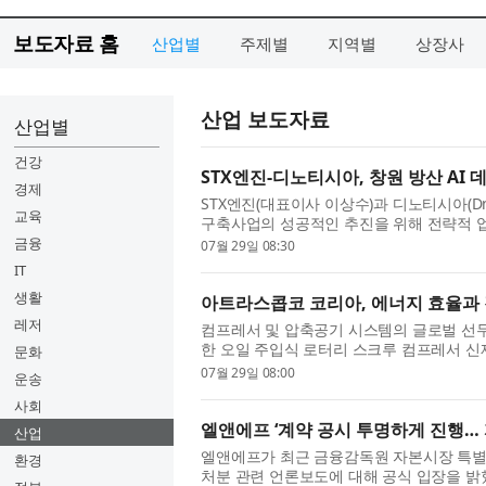
보도자료 홈
산업별
주제별
지역별
상장사
산업 보도자료
산업별
건강
STX엔진-디노티시아, 창원 방산 AI
경제
STX엔진(대표이사 이상수)과 디노티시아(Dnot
교육
구축사업의 성공적인 추진을 위해 전략적 업
업 분야의 인공지능(AI) 활용 확대와 데이터 
금융
07월 29일 08:30
IT
생활
아트라스콥코 코리아, 에너지 효율과 경제성
레저
컴프레서 및 압축공기 시스템의 글로벌 선
한 오일 주입식 로터리 스크루 컴프레서 신제품
문화
은 VSD의 에너지 절감 이점을 유지하면서도 
07월 29일 08:00
운송
사회
엘앤에프 ‘계약 공시 투명하게 진행…
산업
엘앤에프가 최근 금융감독원 자본시장 특별
환경
처분 관련 언론보도에 대해 공식 입장을 밝혔