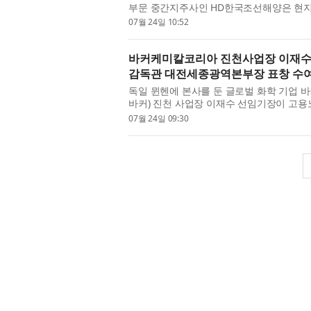
부문 중간지주사인 HD한국조선해양은 현지시
더스트리 소프트웨어(Siemens Digital Industr
07월 24일 10:52
바커케미칼코리아 진천사업장 이재수
감독관 대전세종광역본부장 표창 수
독일 뮌헨에 본사를 둔 글로벌 화학 기업 바
바커) 진천 사업장 이재수 선임기장이 고
역보건대회(이하 대회)에서 명예산업안전감
07월 24일 09:30