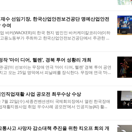
업’ 선정작인 이번 작품은 20...
재수 선임기장, 한국산업안전보건공단 명예산업안전
 수여
업 바커(WACKER)의 한국 현지 법인인 바커케미칼코리아(이하
이 고용노동부가 주최하고 한국산업안전보건공단에서 주관한 지
안전감독관 대전세종광역본부...
 ‘마이 디어, 헬렌’, 경북 투어 성황리 개최
관·공)’이 선보이는 무장애 연극 ‘마이 디어, 헬렌’ 경북 투어 공연
고 오는 25일 영덕에서 피날레를 장식한다. 무장애 연극 ‘마
‘올해의 포커스온 ...
인직업재활 사업 공모전 최우수상 수상
7월 22일(수) 세종컨벤션센터 국제회의장에서 열린 한국장애
업재활지원사업 취업 우수사례 공모전’에서 인공지능(AI) 활용
복지부 장관상)을 수상했다...
통사고 사망자 감소대책 추진을 위한 킥오프 회의 개