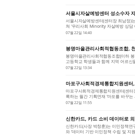
서울시자살예방센터 성소수자 자살
서울시자살예방센터(센터장 최남정)는 지
쳐 ‘우리사회 Minority 자살예방 
이해를 기반으로 한 상담 실무 역량을 
07월 22일 14:40
봉명마을관리사회적협동조합, 천안
봉명마을관리사회적협동조합(이하 봉명
고등학교 학생들과 함께 지역 어르신들
개최했다고 밝혔다. 이번 행사는 봉명 
07월 22일 13:34
마포구사회적경제통합지원센터, 
마포구사회적경제통합지원센터(센터장 
록하는 월간 기획연재 ‘마포를 바꾸는
조합(이사장 박신연숙)을 소개했다. 20
07월 22일 11:55
신한카드, 카드 소비 데이터로 
신한카드(사장 박창훈)는 이민정책연구원
와 ‘데이터 기반 이민정책 수립 및 지원