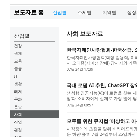
보도자료 홈
산업별
주제별
지역별
상장
사회 보도자료
산업별
건강
한국자폐인사랑협회-한국선급, 오
경제
한국자폐인사랑협회(회장 김용직, 이하 ‘
교육
시 오티즘(자폐성 장애) 당사자와 가족
했다고 밝혔다. 이번 협약은 양 기관의
금융
07월 24일 17:39
IT
생활
국내 로펌 AI 추천, ChatGPT
레저
생성형 인공지능(AI)이 로펌을 찾는 새
펌’과 ‘소비자에게 실제로 가장 많이 닿
문화
(AI Visibility) 분석 전문기업 인앤서(I
07월 24일 09:57
운송
사회
모두를 위한 뮤지컬 ‘이상하고 아름
산업
시각장애에 초점을 맞춰 배리어프리(무
환경
운 하얀 숲’이 7월 24일부터 26일