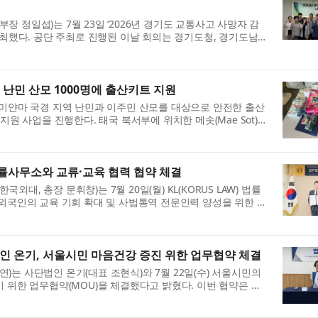
정일섭)는 7월 23일 ‘2026년 경기도 교통사고 사망자 감
최했다. 공단 주최로 진행된 이날 회의는 경기도청, 경기도남·
석한 가운데 2026년 사망...
 난민 산모 1000명에 출산키트 지원
미얀마 국경 지역 난민과 이주민 산모를 대상으로 안전한 출산
지원 사업을 진행한다. 태국 북서부에 위치한 메솟(Mae Sot)은
 분쟁과 불안정한 사회·...
률사무소와 교류·교육 협력 협약 체결
, 총장 문휘창)는 7월 20일(월) KL(KORUS LAW) 법률
외국인의 교육 기회 확대 및 사법통역 전문인력 양성을 위한 교
협약을 체결했다. 이날 사이버...
 온기, 서울시민 마음건강 증진 위한 업무협약 체결
는 사단법인 온기(대표 조현식)와 7월 22일(수) 서울시민의
 위한 업무협약(MOU)을 체결했다고 밝혔다. 이번 협약은 일
을 겪는 서울시민들이 ‘온기...