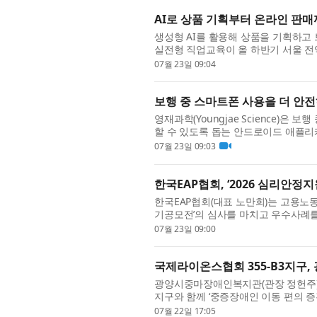
AI로 상품 기획부터 온라인 판매
생성형 AI를 활용해 상품을 기획하고
실전형 직업교육이 올 하반기 서울 전
을 통해 여성들의 취·창업 경쟁력을 높이
07월 23일 09:04
보행 중 스마트폰 사용을 더 안전
영재과학(Youngjae Science)
할 수 있도록 돕는 안드로이드 애플리케이
폰을 보며 이동하는 이른바 ‘스몸비(Smo
07월 23일 09:03
한국EAP협회, ‘2026 심리안정
한국EAP협회(대표 노만희)는 고용노동
기공모전’의 심사를 마치고 우수사례를
과정에서 스트레스와 불안, 우울 등 심
07월 23일 09:00
국제라이온스협회 355-B3지구
광양시중마장애인복지관(관장 정헌주)은 
지구와 함께 ‘중증장애인 이동 편의 증
식에는 국제라이온스협회 355-B3(전남
07월 22일 17:05