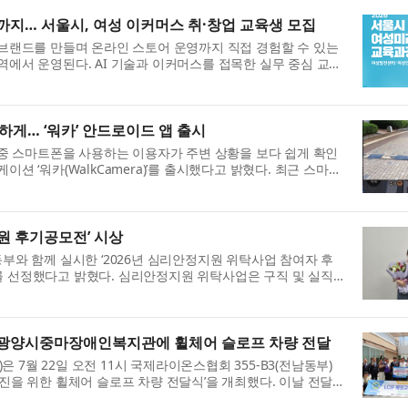
까지… 서울시, 여성 이커머스 취·창업 교육생 모집
 브랜드를 만들며 온라인 스토어 운영까지 직접 경험할 수 있는
역에서 운영된다. AI 기술과 이커머스를 접목한 실무 중심 교육
고 디지털 경제 분야 ...
하게… ‘워카’ 안드로이드 앱 출시
은 보행 중 스마트폰을 사용하는 이용자가 주변 상황을 보다 쉽게 확인
션 ‘워카(WalkCamera)’를 출시했다고 밝혔다. 최근 스마트
mbie)’가 늘어나면서 기둥,...
지원 후기공모전’ 시상
부와 함께 실시한 ‘2026년 심리안정지원 위탁사업 참여자 후
 선정했다고 밝혔다. 심리안정지원 위탁사업은 구직 및 실직
리적 어려움을 겪는 구직자를...
, 광양시중마장애인복지관에 휠체어 슬로프 차량 전달
7월 22일 오전 11시 국제라이온스협회 355-B3(전남동부)
진을 위한 휠체어 슬로프 차량 전달식’을 개최했다. 이날 전달
동부)지구 김철옥 총재와 이남...