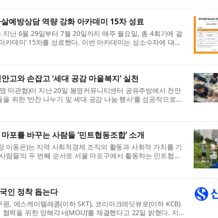
예방상담 역량 강화 아카데미 15차 성료
난 6월 29일부터 7월 20일까지 매주 월요일, 총 4회기에 걸
상담 아카데미’ 15차를 성료했다. 이번 아카데미는 성소수자에 대한
강화하기 위해 마련된 자...
고와 손잡고 ‘세대 공감 마을복지’ 실천
 마관협)이 지난 20일 봉명커뮤니티센터 공유주방에서 천안
을 위한 ‘반찬 나누기 및 세대 공감 나눔 행사’를 성공적으로
마관협이 주관하는 청소년 ...
마포를 바꾸는 사람들 ‘민트협동조합’ 소개
이동은)는 지역 사회적경제 조직의 활동과 사회적 가치를 기
 사람들’의 두 번째 순서로 서울 마포구에서 활동하는 민트협동
21년 설립된 민트협동조합...
외국인 정착 돕는다
, 에스케이텔레콤(이하 SKT), 코리아크레딧뷰로(이하 KCB)
 협력을 위한 양해각서(MOU)’를 체결했다고 22일 밝혔다. 지