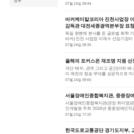
정부
‘2026 어린이·청소년을 위한 예술지원사
07월 24일 09:44
바커케미칼코리아 진천사업장 이
감독관 대전세종광역본부장 표창
독일 뮌헨에 본사를 둔 글로벌 화학 기
바커) 진천 사업장 이재수 선임기장
역보건대회(이하 대회)에서 명예산업
07월 24일 09:30
올해의 포커스온 재조명 지원 선정작
극단 ‘배우, 관객 그리고 공간(이하 배·
이 예천과 청송 무대를 성공적으로 마치
이 디어, 헬렌’은 2026년 부산문화재단 
07월 24일 09:00
서울장애인종합복지관, 중증장애
서울장애인종합복지관(관장 최미영)은 
인개발원 주최 ‘2026년 중증장애인직
직무 개발 분야 수행기관 최우수상(보건
07월 23일 17:35
한국도로교통공단 경기도지부, 교