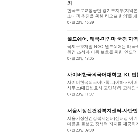
최
한국도로교통공단 경기도지부(지역본부장 
소대책 추진을 위한 킥오프 회의’를 개
북부경찰청의 관련부서와 경기도지부가 참
07월 23일 16:39
월드쉐어, 태국-미얀마 국경 지역
국제구호개발 NGO 월드쉐어는 태국-
환경 조성과 아동 보호를 위한 인도적 
태국-미얀마 국경을 접한 지역으로, 오랜
07월 23일 13:05
사이버한국외국어대학교, KL 법
사이버한국외국어대학교(이하 사이버한국외대
사무소(대표변호사 고민석)와 고려인·
류 협력 양해각서(MOU)와 교육 협력 
07월 23일 11:37
서울시정신건강복지센터-사단법인
서울시정신건강복지센터(센터장 이기연)
마음을 돌보고 정서적 지지를 제공하기
상 속 스트레스와 우울감 등으로 어려움
07월 23일 09:30