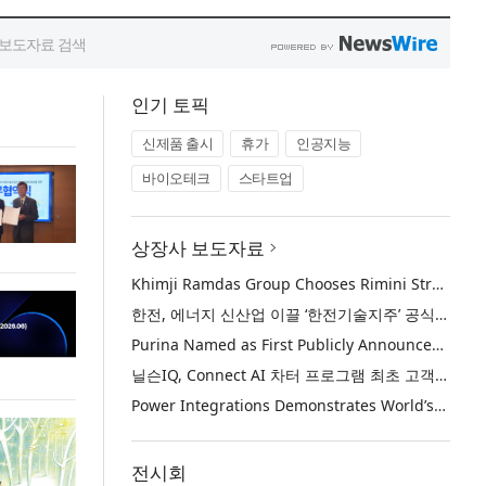
인기 토픽
신제품 출시
휴가
인공지능
바이오테크
스타트업
상장사 보도자료
Khimji Ramdas Group Chooses Rimini Street to Reduce SAP Support Costs, Protect 700+ Customizations and Reinvest Savings in Innovation
한전, 에너지 신산업 이끌 ‘한전기술지주’ 공식 출범
Purina Named as First Publicly Announced NIQ ConnectAI Charter Client
닐슨IQ, Connect AI 차터 프로그램 최초 고객사 ‘퓨리나’ 선정
Power Integrations Demonstrates World’s First 2200 V GaN Technology for Next-Era High-Voltage Power Systems
전시회