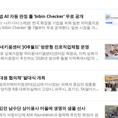
에서 관계자들이 참석한 가...
AI 자동 판정 툴 ‘bibin Checker’ 무료 공개
이사: 나카 다이스케)은 한국 화장품 기업을 위해 일본 의약품의료
‘bibin Checker ’를 7월부터 무료 공개했다. 일본 시장을 겨냥
NS 게시물안 등의 일...
네키움센터 ‘JOB월드’ 방문형 진로직업체험 운영
5호 성북거점형 우리동네키움센터(센터장 최명숙, 이하 성북거
지원청이 추진하는 ‘2026년 방과후·돌봄 지역특색사업’의 일
OB월드’를 운영했다. 이번...
대응 협의체’ 발대식 개최
주범죄피해자지원센터(김상래 이사장)는 피해자 중심의 맞춤형
고양지청 8층 대회의실에서 고양시, 파주시, 경기도, SK쉴더스
며 ‘범죄 피해자 원스톱 솔...
 긷던 남수단 상이용사 마을에 생명의 샘물 선사
 비영리단체 ASK Foundation과 협력해 추진한 ‘희망의 샘