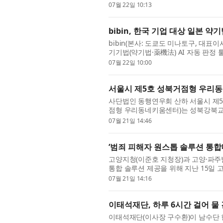
난 21일 오후 서울 중구 신한카드 본사
07월 22일 10:13
bibin, 한국 기업 대상 일본 약기법 
bibin(본사: 도쿄도 미나토구, 대표
기기법(약기법·薬機法) AI 자동 판정 툴 
해 작성한 광고 문구·랜딩페이지(LP)·S
07월 22일 10:00
서울시 제5호 성북거점형 우리동
사단법인 동행연우회 산하 서울시 제
점형 우리동네키움센터)는 성북강북교육
환으로 방문형 진로직업체험 프로그램 ‘J
07월 21일 14:46
‘범죄 피해자 원스톱 솔루션 통합
고양지청(이준호 지청장)과 고양·파
통합 솔루션 제공을 위해 지난 15일 
등 관련기관과 업무협약(MOU)을 체결하
07월 21일 14:16
이태석재단, 하루 6시간 걸어 물
이태석재단(이사장 구수환)이 남수단 현지