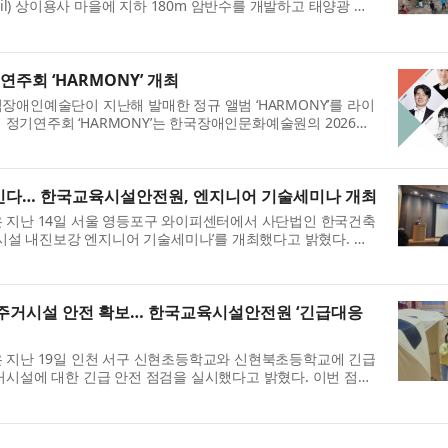
il) 상이용사 마을에 지하 180m 암반수를 개발하고 태양광 급
약 3000명의 주민이 안정적...
주회 ‘HARMONY’ 개최
애인예술단이 지난해 발매한 정규 앨범 ‘HARMONY’를 라이
회 정기연주회 ‘HARMONY’는 한국장애인문화예술원의 2026년
 발표 지원’에 선정돼 제작비를...
인다… 한국교육시설안전원, 엔지니어 기술세미나 개최
 지난 14일 서울 영등포구 와이피센터에서 사단법인 한국건축
교시설 내진보강 엔지니어 기술세미나’를 개최했다고 밝혔다. 이
여하는 내진 성능 평가 및 ...
주거시설 안전 확보… 한국교육시설안전원 ‘긴급대응
 지난 19일 인천 서구 신현초등학교와 신현북초등학교에 긴급
시설에 대한 긴급 안전 점검을 실시했다고 밝혔다. 이번 점검
물류센터 화재로 인근 주민들...