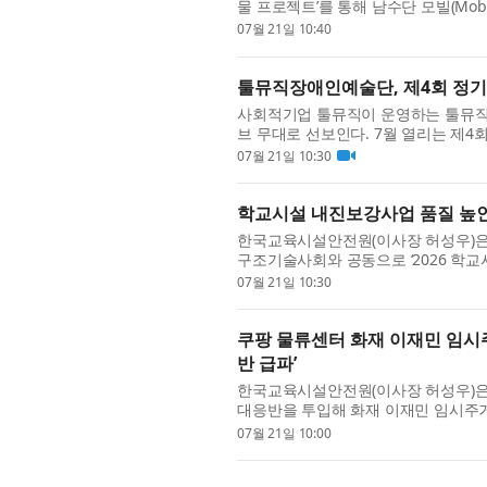
물 프로젝트’를 통해 남수단 모빌(Mob
수·정수시설을 구축했다. 이번 사업으로 
07월 21일 10:40
툴뮤직장애인예술단, 제4회 정기연
사회적기업 툴뮤직이 운영하는 툴뮤직장
브 무대로 선보인다. 7월 열리는 제4
장애예술 활성화 지원사업 ‘예술 창·제작
07월 21일 10:30
학교시설 내진보강사업 품질 높
한국교육시설안전원(이사장 허성우)은
구조기술사회와 공동으로 ‘2026 학
번 세미나는 학교시설 내진보강사업에 참
07월 21일 10:30
쿠팡 물류센터 화재 이재민 임시
반 급파’
한국교육시설안전원(이사장 허성우)은
대응반을 투입해 화재 이재민 임시주거
은 지난 18일 발생한 인천 서구 쿠팡 
07월 21일 10:00