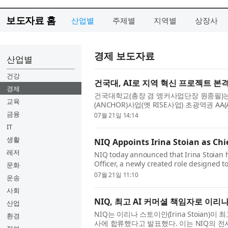
보도자료 홈
산업별
주제별
지역별
상장사
경제 보도자료
산업별
건강
건국대, AI로 지역 혁신 프로젝트 본
경제
건국대학교(총장 겸 앵커사업단장 원종필)는 지
교육
(ANCHOR)사업(옛 RISE사업) 초광역권 AA
컬 AI 기반의 지역 현안 해결 프로젝트와 창의
금융
07월 21일 14:14
IT
생활
NIQ Appoints Irina Stoian as Chi
레저
NIQ today announced that Irina Stoian 
Officer, a newly created role designed t
문화
and help clients turn the company’s AI c
07월 21일 11:10
운송
사회
NIQ, 최고 AI 커머셜 책임자로 이리
산업
NIQ는 이리나 스토이안(Irina Stoian)이 최고 
환경
사에 합류했다고 발표했다. 이는 NIQ의 전