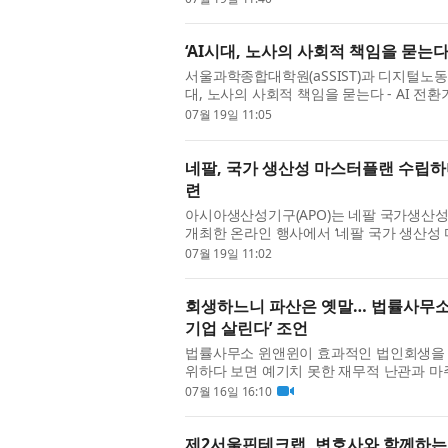
‘AI시대, 노사의 사회적 책임을 묻는다
서울과학종합대학원(aSSIST)과 디지털노동문
대, 노사의 사회적 책임을 묻는다 - AI 전
변화 속에서 노동...
07월 19일 11:05
네팔, 국가 생산성 마스터플랜 수립하
련
아시아생산성기구(APO)는 네팔 국가생산성
개최한 온라인 행사에서 ‘네팔 국가 생산성 마스터플랜 
Plan for Nepal 2026-2036)을 네팔 정
07월 19일 11:02
회생하느니 파산은 옛말… 법률사무소
기업 살린다’ 조언
법률사무소 윈앤윈이 효과적인 법인회생을 위
위하다 보면 예기치 못한 재무적 난관과 마
를 밟느니 차라리 파산하는 게 속 편하다’는 
07월 16일 16:10
제2서울핀테크랩, 변호사와 함께하는 C