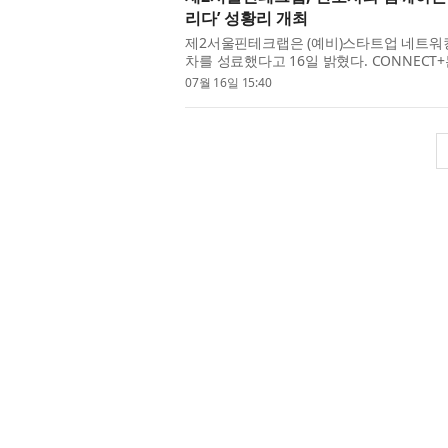
리다’ 성황리 개최
제2서울핀테크랩은 (예비)스타트업 네트워킹 
차를 성료했다고 16일 밝혔다. CONNECT+
그리고, 혁신의 ‘장’을 여는 3단계로 기획된 
07월 16일 15:40