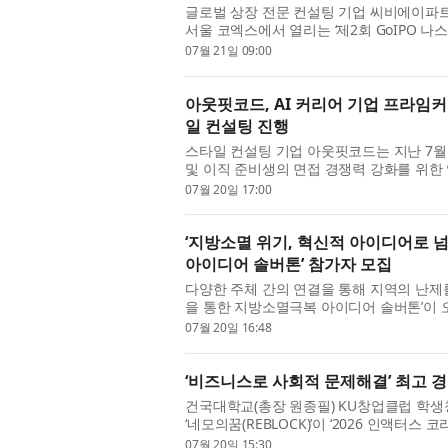
글로벌 상장 전문 컨설팅 기업 씨비에이파트너스(
서울 코엑스에서 열리는 ‘제2회 GoIPO 나스닥 세
폰서 라인업을 확정했다. 이번 행사에는 미국 
07월 21일 09:00
아웃핏코드, AI 커리어 기업 프라임
일 컨설팅 진행
스타일 컨설팅 기업 아웃핏코드는 지난 7월
및 이직 준비생의 면접 경쟁력 강화를 위한
첨삭 및 면접 예상 질문 생성 서비스와 아웃핏
07월 20일 17:00
‘지방소멸 위기, 혁신적 아이디어로 넘
아이디어 솔버톤’ 참가자 모집
다양한 주체 간의 연결을 통해 지역의 난제를
을 통한 지방소멸극복 아이디어 솔버톤’이 
해지는 지방소멸 문제에 대응해 민간과 기업,
07월 20일 16:48
‘비즈니스로 사회적 문제해결’ 최고 
건국대학교(총장 원종필) KU창업클럽 학생
‘네모의꿈(REBLOCK)’이 ‘2026 인액터스 코
다. 네모의꿈 팀은 이번 우승으로 상금 1000
07월 20일 15:30