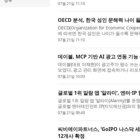
정부
을 비즈니스 영향력과 성장으로 전환하도록 
07월 21일 11:10
OECD 분석, 한국 성인 문해력 나이
OECD(Organization for Economic C
에 따르면 한국 성인은 나이가 들수록 문
연구원(원장 고혜원)은 7월 7일(화) ‘KRIVET Iss
07월 21일 11:10
데이블, MCP 기반 AI 광고 연동 기
데이블(대표 이채현)이 광고주가 평소 쓰는 
보였다. 광고 관리 화면에 접속하거나 리포트를 
서에 데이블 계정을 한 번 연결해두면 ‘이번 
07월 21일 10:00
글로벌 1위 알람 앱 ‘알라미’, 엔터·I
글로벌 1위 알람 앱 ‘알라미(Alarmy)’를
글로벌 엔터테인먼트 IP(지식재산권)와의 
반드시 거치는 알람 화면을 아티스트·IP와 팬
07월 21일 09:40
씨비에이파트너스, ‘GoIPO 나스닥 세
12개사 확정