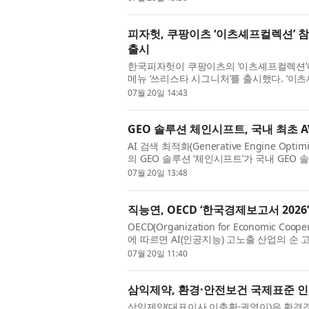
피자헛, 쿠팡이츠 ‘이츠셰프컬렉션’ 
출시
한국피자헛이 쿠팡이츠의 ‘이츠셰프컬렉션’에
메뉴 ‘쓰리스타 시그니처’를 출시했다. ‘이
업을 통해 새로운 메뉴를 선보이는 프로젝트로
07월 20일 14:43
GEO 솔루션 체인시프트, 국내 최초 AWS
AI 검색 최적화(Generative Engine Op
의 GEO 솔루션 ‘체인시프트’가 국내 GEO 솔
AWS) 마켓플레이스(Marketplace)에 등록
07월 20일 13:48
직능연, OECD ‘한국경제보고서 2026
OECD(Organization for Economic C
에 따르면 AI(인공지능) 고노출 산업의 순 
국직업능력연구원(원장 고혜원)은 7월 7일(화) ‘KRI
07월 20일 11:40
삼익제약, 환경·안전보건 국제표준 인
삼익제약(대표이사 이충환·권영이)은 환경경영시