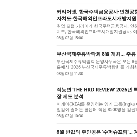
커리어넷, 한국주택금융공사·인천공
자치도·한국해외인프라도시개발지원공
취업 포털 커리어가 한국주택금융공사, 인
치도, 한국해외인프라도시개발지원공사, 여
사에서 2026년도 신입직원 채용을 진행한다.
08월 03일 15:00
부산국제주류박람회 8월 개최… 주류 산
부산국제주류박람회 운영사무국은 오는 8월 1
홀에서 ‘2026 부산국제주류박람회’를 개최한
이 술로 어울리는 잔치’를 주제로 열린다. 침
08월 03일 11:30
직능연 ‘THE HRD REVIEW’ 20
장 제도 분석
이케아(IKEA)를 운영하는 잉카 그룹(Ingka G
일감이 줄어든 콜센터 직원 8500명을 감
저(advisor)’로 재훈련하고 신규 서비스를 개
08월 03일 10:30
8월 반값의 주인공은 ‘수퍼슈프림’…