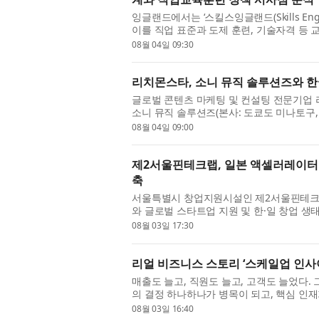
잉글랜드에서는 ‘스킬스잉글랜드(Skills En
이를 직업 표준과 도제 훈련, 기술자격 등 
화하고 있다. 인공지능(AI)과 신기술의 확산
08월 04일 09:30
리치몬스타, 소니 뮤직 솔루션즈와 한
글로벌 콘텐츠 마케팅 및 컨설팅 전문기업 리치몬
소니 뮤직 솔루션즈(본사: 도쿄도 미나토구,
올여름 이후 일본 국내에서 개최될 예정인 대
08월 04일 09:00
제2서울핀테크랩, 일본 액셀러레이터 0
축
서울특별시 창업지원시설인 제2서울핀테크랩은
와 글로벌 스타트업 지원 및 한·일 창업 생
양 기관은 이번 협약을 통해 양국 스타트업의 
08월 03일 17:30
리얼 비즈니스 스토리 ‘스케일업 인사
매출도 늘고, 직원도 늘고, 고객도 늘었다.
의 결정 하나하나가 병목이 되고, 핵심 인
라진다. 뛰어난 제품력과 구성원의 열정으로 
08월 03일 16:40