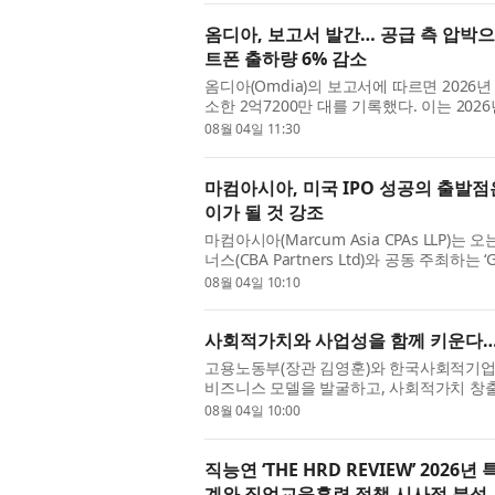
옴디아, 보고서 발간… 공급 측 압박으로
트폰 출하량 6% 감소
옴디아(Omdia)의 보고서에 따르면 2026
소한 2억7200만 대를 기록했다. 이는 20
의 조정 국면으로 전환된 데 따른 것이다. 지
08월 04일 11:30
마컴아시아, 미국 IPO 성공의 출발점
이가 될 것 강조
마컴아시아(Marcum Asia CPAs LLP
너스(CBA Partners Ltd)와 공동 주최하는 ‘
2026)’을 앞두고, 미국 나스닥과 뉴욕증권
08월 04일 10:10
사회적가치와 사업성을 함께 키운다… 
고용노동부(장관 김영훈)와 한국사회적기업
비즈니스 모델을 발굴하고, 사회적가치 창
강화를 지원하기 위해 ‘2026년 사회적가치 비
08월 04일 10:00
직능연 ‘THE HRD REVIEW’ 20
계와 직업교육훈련 정책 시사점 분석