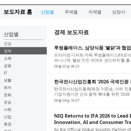
보도자료 홈
산업별
주제별
지역별
상장사
경제 보도자료
산업별
건강
투썸플레이스, 삼양식품 ‘불닭’과 협업
경제
프리미엄 디저트 카페 투썸플레이스(대표이사
교육
파니니’와 ‘불닭 치킨 바게트 샌드위치’를 
사랑받는 글로벌 브랜드로 인기를 끌면서 이를
금융
08월 05일 08:25
IT
생활
한국전시산업진흥회 ‘2026 국제인증
레저
한국전시산업진흥회(회장 이준승, 이하 진흥
기업지원기관 간의 협력 확대를 위한 ‘202
문화
이번 행사는 전국 각지의 전시회 주최사 16개사
08월 04일 16:37
운송
사회
NIQ Returns to IFA 2026 to Lead
산업
Innovation, AI and Consumer Tr
환경
As the Official Global Insights Partner o