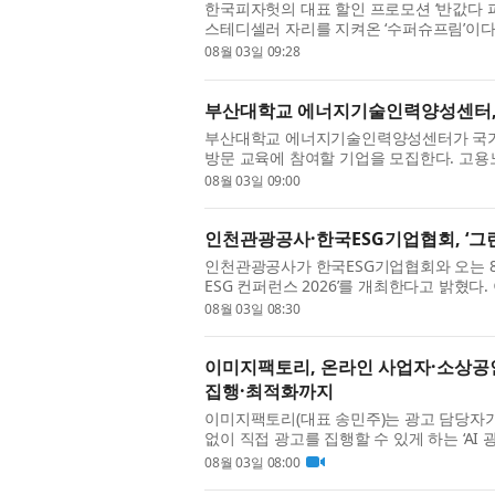
한국피자헛의 대표 할인 프로모션 ‘반값다 피
스테디셀러 자리를 지켜온 ‘수퍼슈프림’이다
핑에 신선한 채소를 더한 피자헛의 대표 클래식
08월 03일 09:28
부산대학교 에너지기술인력양성센터, 
부산대학교 에너지기술인력양성센터가 국가
방문 교육에 참여할 기업을 모집한다. 고
강좌는 총 10개다. 신청 기업을 직접 방문해
08월 03일 09:00
인천관광공사·한국ESG기업협회, ‘그린에
인천관광공사가 한국ESG기업협회와 오는 
ESG 컨퍼런스 2026’를 개최한다고 밝
한국ESG기업협회가 공동 주관하는 국내 대
08월 03일 08:30
이미지팩토리, 온라인 사업자·소상공인 
집행·최적화까지
이미지팩토리(대표 송민주)는 광고 담당자
없이 직접 광고를 집행할 수 있게 하는 ‘AI
울 코엑스에서 열리는 마케팅 컨퍼런스 ‘맥스서밋
08월 03일 08:00