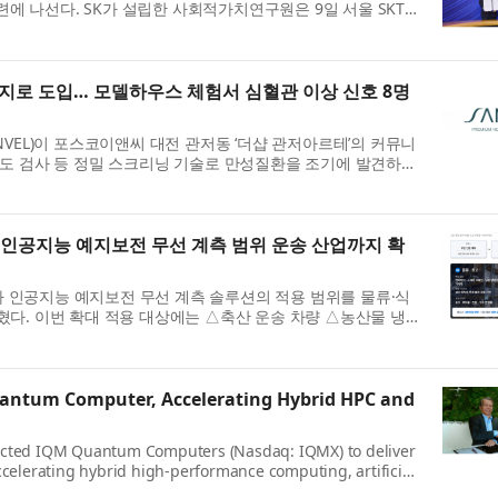
준 마련에 나선다. SK가 설립한 사회적가치연구원은 9일 서울 SKT타
지로 도입… 모델하우스 체험서 심혈관 이상 신호 8명
NVEL)이 포스코이앤씨 대전 관저동 ‘더샵 관저아르테’의 커뮤니
성도 검사 등 정밀 스크리닝 기술로 만성질환을 조기에 발견하고
 인공지능 예지보전 무선 계측 범위 운송 산업까지 확
)가 인공지능 예지보전 무선 계측 솔루션의 적용 범위를 물류·식
혔다. 이번 확대 적용 대상에는 △축산 운송 차량 △농산물 냉
uantum Computer, Accelerating Hybrid HPC and
selected IQM Quantum Computers (Nasdaq: IQMX) to deliver
lerating hybrid high-performance computing, artificial