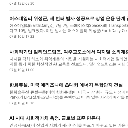
결 이...
07월 13일 08:30
어스데일리 위성군, 세 번째 발사 성공으로 상업 운용 단계
어스데일리(EarthDaily)는 7월 7일 스페이스X(SpaceX)의 Transp
다고 10일 발표했다. 이번 발사는 어스데일리 위성군(EarthDaily Const
에 ...
07월 10일 17:22
사회적기업 밀리언드림즈, 여주교도소에서 디지털 소외계층 위
디지털 격차 해소와 취약계층의 자립을 지원하는 사회적기업 밀리언
귀를 돕기 위한 혁신적인 AI 교육을 선보였다. 밀리언드림즈는 지
강화...
07월 10일 11:00
한화큐셀, 미국 애리조나에 초대형 에너지 복합단지 건설
한화솔루션 큐셀부문(이하 한화큐셀)이 미국 사상 최대 규모 재생에너지 
Park)’의 EPC(설계·조달·건설)를 수행하고 이 중 일부 자산의 매각을
아...
07월 10일 10:16
AI 시대 사회적가치 측정, 글로벌 표준 만든다
인공지능(AI)이 산업과 사회의 패러다임을 빠르게 바꾸고 있는 가운데