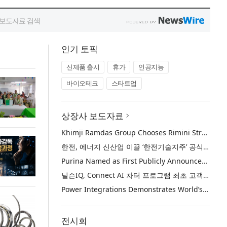
인기 토픽
신제품 출시
휴가
인공지능
바이오테크
스타트업
상장사 보도자료
Khimji Ramdas Group Chooses Rimini Street to Reduce SAP Support Costs, Protect 700+ Customizations and Reinvest Savings in Innovation
한전, 에너지 신산업 이끌 ‘한전기술지주’ 공식 출범
Purina Named as First Publicly Announced NIQ ConnectAI Charter Client
닐슨IQ, Connect AI 차터 프로그램 최초 고객사 ‘퓨리나’ 선정
Power Integrations Demonstrates World’s First 2200 V GaN Technology for Next-Era High-Voltage Power Systems
전시회