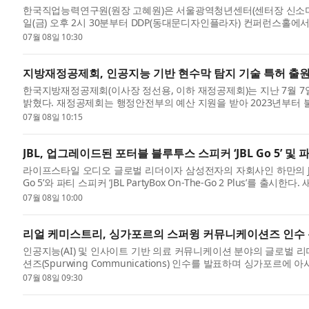
한국직업능력연구원(원장 고혜원)은 서울광역청년센터(센터장 신소미)
일(금) 오후 2시 30분부터 DDP(동대문디자인플라자) 컨퍼런스홀에
한국...
07월 08일 10:30
지방재정공제회, 인공지능 기반 현수막 탐지 기술 특허 출
한국지방재정공제회(이사장 정선용, 이하 재정공제회)는 지난 7월 7
밝혔다. 재정공제회는 행정안전부의 예산 지원을 받아 2023년부터
연...
07월 08일 10:15
JBL, 업그레이드된 포터블 블루투스 스피커 ‘JBL Go 5’ 및 파티 스
라이프스타일 오디오 글로벌 리더이자 삼성전자의 자회사인 하만의 JB
Go 5’와 파티 스피커 ‘JBL PartyBox On-The-Go 2 Plus’
대...
07월 08일 10:00
리얼 케미스트리, 싱가포르의 스퍼윙 커뮤니케이션즈 인수 
인공지능(AI) 및 인사이트 기반 의료 커뮤니케이션 분야의 글로벌 리더인
션즈(Spurwing Communications) 인수를 발표하며 싱가포르에
는 리얼 케...
07월 08일 09:30