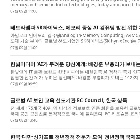
memory and semiconductor technologies, today announced the s
collaboration, highlighted by...
07월 09일 11:00
테트라멤과 SK하이닉스, 메모리 중심 AI 컴퓨팅 발전 위한
아날로그 인메모리 컴퓨팅(Analog In-Memory Computing, A-IM
도체 기술 분야의 글로벌 선도기업인 SK하이닉스(SK hynix Inc.
는 양사가...
07월 09일 11:00
한빛미디어 ‘AI가 두려운 당신에게: 배경훈 부총리가 보내는 
한빛앤의 IT 출판 브랜드 한빛미디어는 대한민국 AI 정책과 국가 
집필한 신간 ‘AI가 두려운 당신에게: 배경훈 부총리가 보내는 14가지
까...
07월 09일 09:59
글로벌 AI 보안 교육 선도기관 EC-Council, 한국 상륙
전 세계 175개국 40만 명 이상의 정보보호 인증 회원을 보유한 글로벌 
국제 공인 콘텐츠를 본격적으로 국내에 들여온다. EC-카운슬은 윤리적 해킹 자격
으...
07월 08일 13:40
한국·대만·싱가포르 청년정책 전문가 모여 ‘청년정책 국제포