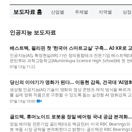
보도자료 홈
산업별
주제별
지역별
상장
인공지능 보도자료
베스트텍, 필리핀 첫 ‘한국어 스마트교실’ 구축… AI·XR로
인공지능(AI), 확장현실(XR) 기반 창의융합테크 전문기업 베스트텍
문틴루파 과학고등학교(Muntinlupa Science High School)
벌 ...
07월 13일 11:22
당신의 이야기가 영화가 된다… 이동현 감독, 건국대 ‘AI영
생성형 인공지능(AI) 기술이 영화와 영상 콘텐츠 제작 방식을 빠르
를 실제 영화 작품으로 구현할 수 있도록 돕는 실전형 AI 영화감독
교육...
07월 13일 10:00
골드텍, 휴머노이드 로봇용 정밀 베어링 국내 공급 본격화… R
정밀 베어링 전문기업 골드텍(대표 백금천)이 미국 RBC Bearings의 씬섹
봇 부품 시장 공략을 본격화한다고 밝혔다. 골드텍은 RBC Bearing