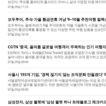
보인다. 루프톱 풀파티와 풀사이드 카바나, 실내 수영장 이용 패키지
가족 ...
07월 29일 11:10
모두투어, 추석·가을 황금연휴 겨냥 ‘9~10월 추천여행 컬렉
모두투어는 올해 하반기 9월 추석연휴와 10월 가을휴가 시즌을 겨냥한 
일간의 황금연휴를 활용할 수 있는 다양한 추천 여행 상품을 선보인다고
지 이...
07월 29일 10:18
CGTN ‘중국, 올여름 글로벌 여행객이 주목하는 인기 여행지
CGTN이 ‘차이나 트래블(China Travel)’ 열풍을 조명한 기사를
늘어나면서 올여름 중국을 찾는 외국인 관광객이 크게 증가하고 있으
이...
07월 29일 09:44
서울시 193개 기업, ‘경력 끊기지 않는 조직문화 만들겠다’ 
서울광역여성새로일하기센터(이하 서울광역새일센터)는 여성 등 근로
속 캠페인’ 결과를 발표했다. 이번 캠페인은 서울지역 19개 새일센터
은 ...
07월 29일 09:00
삼성전자, 삼성 월렛에 ‘삼성 월렛 하나 트래블로그 체크카드