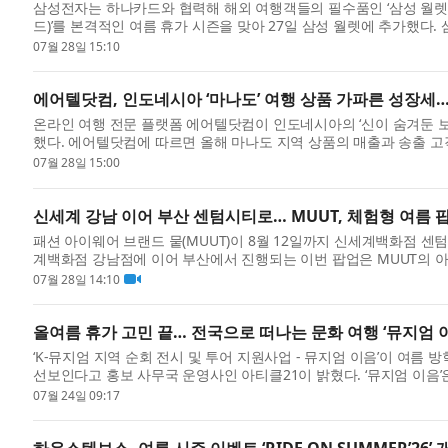
삼성전자는 하나카드와 협력해 해외 여행객들의 필수품인 ‘삼성 월렛
드)’를 본격적인 여름 휴가 시즌을 맞아 27일 삼성 월렛에 추가했다
카드...
07월 28일 15:10
에어텔닷컴, 인도네시아 ‘마나도’ 여행 상품 가파른 성장세… 
온라인 여행 전문 플랫폼 에어텔닷컴이 인도네시아의 ‘신이 숨겨둔 보석’
했다. 에어텔닷컴에 따르면 올해 마나도 지역 상품의 매출과 송출 고객
재...
07월 28일 15:00
신세계 강남 이어 부산 센텀시티로… MUUT, 체험형 여름 
패션 아이웨어 브랜드 뭍(MUUT)이 8월 12일까지 신세계백화점 
계백화점 강남점에 이어 부산에서 진행되는 이번 팝업은 MUUT의 
록 구성됐...
07월 28일 14:10
올여름 휴가 고민 끝… 전국으로 떠나는 문화 여행 ‘뮤지엄 
‘K-뮤지엄 지역 순회 전시 및 투어 지원사업 - 뮤지엄 이음’이 여
선보인다고 홍보 사무국 운영사인 아티클21이 밝혔다. ‘뮤지엄 이음’
화...
07월 24일 09:17