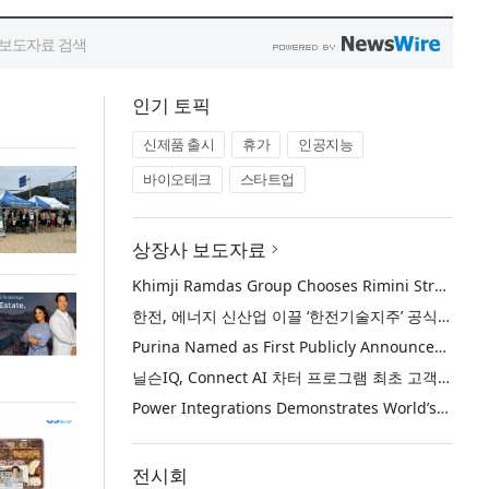
인기 토픽
신제품 출시
휴가
인공지능
바이오테크
스타트업
상장사 보도자료
Khimji Ramdas Group Chooses Rimini Street to Reduce SAP Support Costs, Protect 700+ Customizations and Reinvest Savings in Innovation
한전, 에너지 신산업 이끌 ‘한전기술지주’ 공식 출범
Purina Named as First Publicly Announced NIQ ConnectAI Charter Client
닐슨IQ, Connect AI 차터 프로그램 최초 고객사 ‘퓨리나’ 선정
Power Integrations Demonstrates World’s First 2200 V GaN Technology for Next-Era High-Voltage Power Systems
전시회