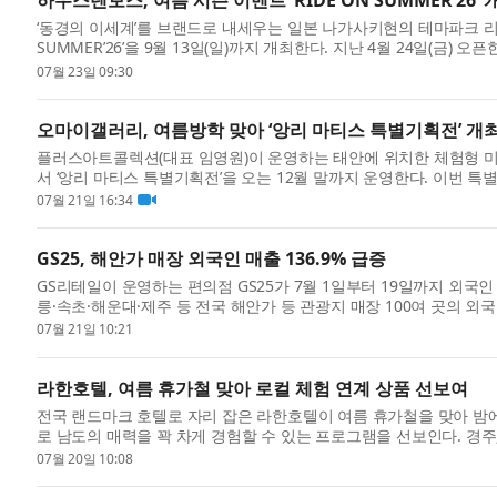
하우스텐보스, 여름 시즌 이벤트 ‘RIDE ON SUMMER’26
‘동경의 이세계’를 브랜드로 내세우는 일본 나가사키현의 테마파크 리조
SUMMER’26’을 9월 13일(일)까지 개최한다. 지난 4월 24일(금) 오
스’에서 펼쳐지...
07월 23일 09:30
오마이갤러리, 여름방학 맞아 ‘앙리 마티스 특별기획전’ 개
플러스아트콜렉션(대표 임영원)이 운영하는 태안에 위치한 체험형 
서 ‘앙리 마티스 특별기획전’​을 오는 12월 말까지 운영한다. 이번
심...
07월 21일 16:34
GS25, 해안가 매장 외국인 매출 136.9% 급증
GS리테일이 운영하는 편의점 GS25가 7월 1일부터 19일까지 외국인
릉·속초·해운대·제주 등 전국 해안가 등 관광지 매장 100여 곳의 외국
다. ...
07월 21일 10:21
라한호텔, 여름 휴가철 맞아 로컬 체험 연계 상품 선보여
전국 랜드마크 호텔로 자리 잡은 라한호텔이 여름 휴가철을 맞아 밤에는
로 남도의 매력을 꽉 차게 경험할 수 있는 프로그램을 선보인다. 경주, 
07월 20일 10:08