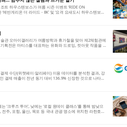
’ 개최… 멈추지 않는 설렘과 뜨거운 열기
트 하우스텐보스가 여름 시즌 이벤트 ‘RIDE ON
픈한 ‘에반게리온 더 라이드 - 8K’ 및 ‘요격 요새도시 하우스텐보
최
미술관 오마이갤러리가 여름방학과 휴가철을 맞아 제2체험관에
 특별기획전은 마티스를 대표하는 유화와 드로잉, 컷아웃 작품을 중
 결제 수단(위챗페이·알리페이) 이용 데이터를 분석한 결과, 강
인 결제 매출이 전년 동기 대비 136.9% 신장한 것으로 나타났
 ‘크루즈 투어’, 낮에는 ‘로컬 원데이 클래스’를 통해 밤낮으
전주, 포항, 울산, 목포 등 국내 관광 명소에 위치한 라한호...