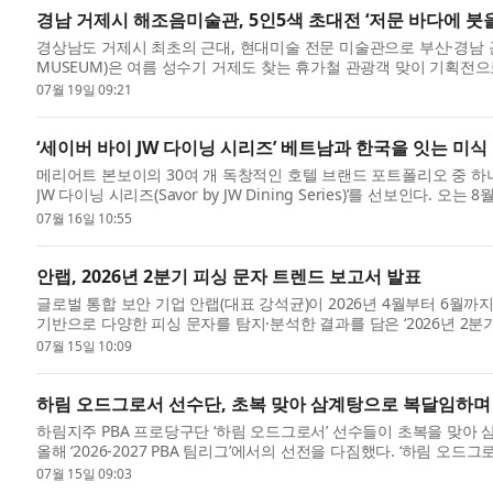
경남 거제시 해조음미술관, 5인5색 초대전 ‘저문 바다에 붓을
경상남도 거제시 최초의 근대, 현대미술 전문 미술관으로 부산·경남 근
MUSEUM)은 여름 성수기 거제도 찾는 휴가철 관광객 맞이 기획전으로 
회는 20...
07월 19일 09:21
‘세이버 바이 JW 다이닝 시리즈’ 베트남과 한국을 잇는 미식
메리어트 본보이의 30여 개 독창적인 호텔 브랜드 포트폴리오 중 하나
JW 다이닝 시리즈(Savor by JW Dining Series)’를 선보인다
표하...
07월 16일 10:55
안랩, 2026년 2분기 피싱 문자 트렌드 보고서 발표
글로벌 통합 보안 기업 안랩(대표 강석균)이 2026년 4월부터 6월까지 에이전
기반으로 다양한 피싱 문자를 탐지·분석한 결과를 담은 ‘2026년 2분기
07월 15일 10:09
하림 오드그로서 선수단, 초복 맞아 삼계탕으로 복달임하며
하림지주 PBA 프로당구단 ‘하림 오드그로서’ 선수들이 초복을 맞아 
올해 ‘2026-2027 PBA 팀리그’에서의 선전을 다짐했다. ‘하림 오드
김...
07월 15일 09:03