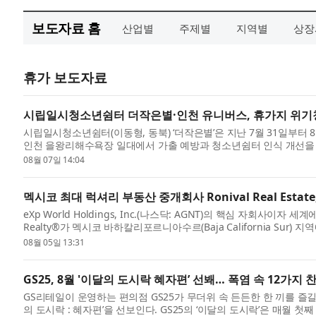
보도자료 홈
산업별
주제별
지역별
상장
휴가 보도자료
시립일시청소년쉼터 더작은별·인천 유니버스, 휴가지 위기청
시립일시청소년쉼터(이동형, 동북) ‘더작은별’은 지난 7월 31일부터
인천 을왕리해수욕장 일대에서 가출 예방과 청소년쉼터 인식 개선을 위한 
08월 07일 14:04
멕시코 최대 럭셔리 부동산 중개회사 Ronival Real Estate
eXp World Holdings, Inc.(나스닥: AGNT)의 핵심 자회사
Realty®가 멕시코 바하칼리포르니아수르(Baja California Sur) 지
Estate(이하 Ronival)...
08월 05일 13:31
GS25, 8월 '이달의 도시락 혜자편’ 선봬… 폭염 속 12가지
GS리테일이 운영하는 편의점 GS25가 무더위 속 든든한 한 끼를 즐길
의 도시락 : 혜자편’을 선보인다. GS25의 ‘이달의 도시락’은 매월 첫