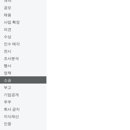
계약
공모
채용
사업 확장
의견
수상
인수 매각
전시
조사분석
행사
정책
소송
부고
기업공개
주주
회사 공지
지식재산
인증