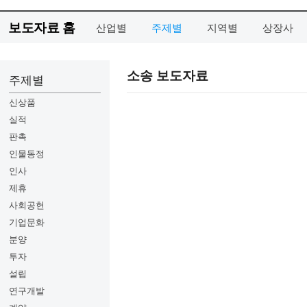
보도자료 홈
산업별
주제별
지역별
상장사
소송 보도자료
주제별
신상품
실적
판촉
인물동정
인사
제휴
사회공헌
기업문화
분양
투자
설립
연구개발