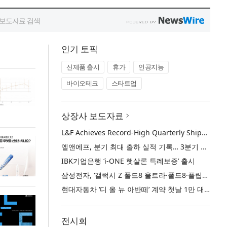
인기 토픽
신제품 출시
휴가
인공지능
바이오테크
스타트업
상장사 보도자료
L&F Achieves Record-High Quarterly Shipments, Begins LFP Supply for North American ESS in Q3 Advancing its Two-Track NCM and LFP Growth Strategy
엘앤에프, 분기 최대 출하 실적 기록… 3분기 북미 ESS향 LFP 공급 착수 NCM+LFP ‘2-Track’ 성장 전략 실현
IBK기업은행 ‘i-ONE 햇살론 특례보증’ 출시
삼성전자, ‘갤럭시 Z 폴드8 울트라·폴드8·플립8’과 ‘갤럭시 워치 울트라2·워치9’ 국내 공식 출시
현대자동차 ‘디 올 뉴 아반떼’ 계약 첫날 1만 대 돌파
전시회