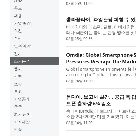
계약
먼앤드웨이크필드가 독점 보유한 카드 
08월 05일 11:26
공모
채용
홀라플라이, 과잉관광 피할 수 있
사업 확장
베네치아와 애스펀, 교토, 이비사처럼
의견
러나 최근에는 붐비는 관광 명소를 벗
행객이 인파와 긴 대기줄, 높은 비용을
수상
08월 05일 09:56
인수 매각
전시
Omdia: Global Smartphone Sh
Pressures Reshape the Mark
조사분석
행사
Global smartphone shipments fell 6%
according to Omdia . This follows
정책
the adjustment phase of the memory
08월 04일 11:30
소송
부고
옴디아, 보고서 발간… 공급 측 압
기업공개
트폰 출하량 6% 감소
주주
옴디아(Omdia)의 보고서에 따르면 2
회사 공지
소한 2억7200만 대를 기록했다. 이
의 조정 국면으로 전환된 데 따른 것이다
지식재산
08월 04일 11:30
인증