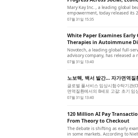
Mary Kay Inc. , a leading global 
empowerment, today released its 20
2030 goals and celebrating the 202
07월 31일 15:35
White Paper Examines Early C
Therapies in Autoimmune D
Novotech, a leading global full-serv
advisory company, has released a 
Considerations for Early Clinical D
07월 31일 13:40
노보텍, 백서 발간… 자가면역질
글로벌 풀서비스 임상시험수탁기관(CRO
면역질환에서의 B세포 고갈: 초기 임상
갈 치료제의 초기 임상 개발에 영향을 미
07월 31일 13:40
120 Million AI Pay Transacti
From Theory to Checkout
The debate is shifting as early e
in some markets. According to Niel