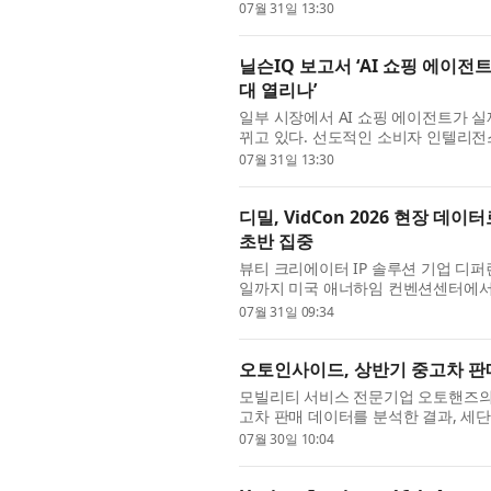
company, its global report The Co
07월 31일 13:30
닐슨IQ 보고서 ‘AI 쇼핑 에이전
대 열리나’
일부 시장에서 AI 쇼핑 에이전트가 
뀌고 있다. 선도적인 소비자 인텔리전스 기업
스 혁명: 동서양의 만남(The Commerce Re
07월 31일 13:30
디밀, VidCon 2026 현장 데이
초반 집중
뷰티 크리에이터 IP 솔루션 기업 디퍼런
일까지 미국 애너하임 컨벤션센터에서 열린
영한 K뷰티 공식 공간 ‘밀리언즈 서울(MILL
07월 31일 09:34
오토인사이드, 상반기 중고차 판매
모빌리티 서비스 전문기업 오토핸즈의 
고차 판매 데이터를 분석한 결과, 세
다고 30일 밝혔다. 특히 전기차 판매는 
07월 30일 10:04