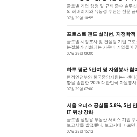
글로벌 기업 행정 및 규제 준수 솔루션
의 레버리지와 유동성 수단은 전문 금
결과, 유한책임투자자(LP)는 공시가 명
07월 29일 10:55
프로스트 앤드 설리번, 지정학적 
글로벌 시장조사 및 컨설팅 기업 프로스트 
분절화가 심화되는 가운데 기업들이 
가기 위해 고려해야 할 핵심 공급망 전략
07월 29일 09:00
하루 평균 5만여 명 자원봉사 참여
행정안전부와 한국중앙자원봉사센터(센
황을 종합한 ‘2026 대한민국 자원봉
협력해 데이터를 최신화한 이번 자료집은
07월 29일 07:00
서울 오피스 공실률 5.8%, 5년
IT 위상 강화
글로벌 상업용 부동산 서비스 기업 쿠
보고서’를 발표했다. 보고서에 따르면 서
승한 5.8%를 기록했다. 이는 2021년 3
07월 28일 15:12