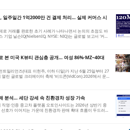
mmerce Revolution: Where East Meets West...
트, 일주일간 1억2000만 건 결제 처리… 실제 커머스 시
실제로 거래를 완료한 초기 사례가 나타나면서 논의의 초점도 바
 닐슨IQ(NielsenIQ, NYSE: NIQ)는 글로벌 보고서 ‘커머
volution: Where East Me...
터로 본 미국 K뷰티 관심층 공개… 여성 86%·MZ~40대
트밀리언즈(대표 이헌주, 이하 디밀)가 지난 6월 25일부터 27
 글로벌 크리에이터 축제 ‘비드콘(VidCon) 2026’에서 운
IONS SEOUL)’의 현장 ...
 분석… 세단 강세 속 친환경차 성장 가속
직영·인증 중고차 플랫폼 오토인사이드는 2026년 상반기 중
단 선호가 이어지는 가운데 친환경차 판매 확대 흐름이 두드러졌
전년 동기 대비 두 배 이상...