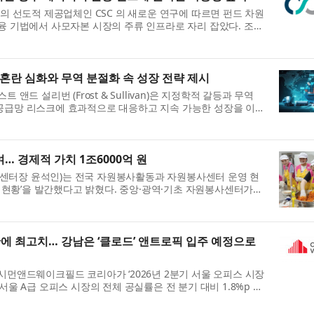
의 선도적 제공업체인 CSC 의 새로운 연구에 따르면 펀드 차원
융 기법에서 사모자본 시장의 주류 인프라로 자리 잡았다. 조사
확할 경우 이러한 수단...
혼란 심화와 무역 분절화 속 성장 전략 제시
앤드 설리번 (Frost & Sullivan)은 지정학적 갈등과 무역
공급망 리스크에 효과적으로 대응하고 지속 가능한 성장을 이어
을 제시했다. 최근 중동...
… 경제적 가치 1조6000억 원
터장 윤석인)는 전국 자원봉사활동과 자원봉사센터 운영 현
사 현황’을 발간했다고 밝혔다. 중앙·광역·기초 자원봉사센터가
 1365 자원봉사포털 기반 ...
 만에 최고치… 강남은 ‘클로드’ 앤트로픽 입주 예정으로
시먼앤드웨이크필드 코리아가 ‘2026년 2분기 서울 오피스 시장
울 A급 오피스 시장의 전체 공실률은 전 분기 대비 1.8%p 상
분기 이후 약 5년 만에 가...