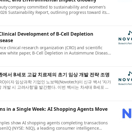
beauty company committed to sustainability and women’s
26 Sustainability Report, outlining progress toward its
5 and latest achievements that cont...
linical Development of B-Cell Depletion
isease
ice clinical research organization (CRO) and scientific
new white paper, B-Cell Depletion in Autoimmune Disease:
evelopment, providing practica...
환에서 B세포 고갈 치료제의 초기 임상 개발 전략 조명
)이자 임상과학 기업인 노보텍(Novotech)이 신규 백서 ‘자가
 개발 시 고려사항’을 발간했다. 이번 백서는 차세대 B세포 고
치는 과학적, 임상적, 운...
ons in a Single Week: AI Shopping Agents Move
xamples show AI shopping agents completing transactions
senIQ (NYSE: NIQ), a leading consumer intelligence