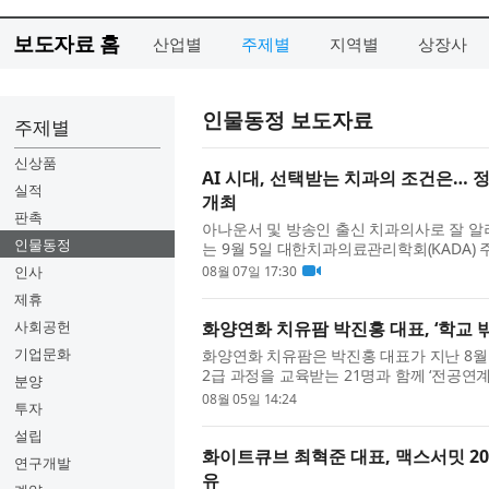
보도자료 홈
산업별
주제별
지역별
상장사
인물동정 보도자료
주제별
신상품
AI 시대, 선택받는 치과의 조건은… 정유미 
실적
개최
판촉
아나운서 및 방송인 출신 치과의사로 잘 알려진
인물동정
는 9월 5일 대한치과의료관리학회(KADA) 주최 ‘m
나선다. 이번 특강은 ‘왜 어떤 치과는 선택받는가?(
인사
08월 07일 17:30
제휴
사회공헌
화양연화 치유팜 박진홍 대표, ‘학교 
기업문화
화양연화 치유팜은 박진홍 대표가 지난 8월
2급 과정을 교육받는 21명과 함께 ‘전공연
분양
다. 우석대학교에서 기획해 운영 중인 이번 
08월 05일 14:24
투자
설립
화이트큐브 최혁준 대표, 맥스서밋 20
연구개발
유