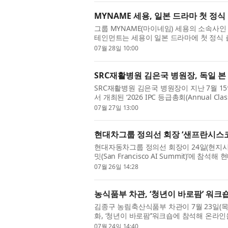
MYNAME 세용, 일본 드라마 첫 정식
그룹 MYNAME(마이네임) 세용의 소속사
테인먼트는 세용이 일본 드라마에 첫 정식 
은 후지TV의 월요일 밤 9시 드라마 ‘블랙트릭
07월 28일 10:00
SRC재활병원 김은국 병원장, 독일 본 ‘
SRC재활병원 김은국 병원장이 지난 7월 15
서 개최된 ‘2026 IPC 등급총회(Annual Cl
장 자격으로 참석해 국제 장애인 스포츠 등
07월 27일 13:00
현대차그룹 정의선 회장 ‘샌프란시스코 
현대자동차그룹 정의선 회장이 24일(현지시
밋(San Francisco AI Summit)’에 참석
다. 이번 행사는 정의선 회장을 비롯해 국내 
07월 26일 14:28
농식품부 차관, ‘청년이 바로팜’ 워
김종구 농림축산식품부 차관이 7월 23일(목
화, ‘청년이 바로팜’’워크숍에 참석해 온
은 온라인 판매에 관심과 열정을 가진 청년농업
07월 24일 14:40