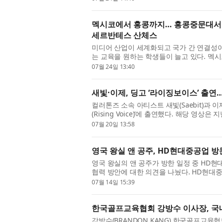
멕시코에서 홍콩까지… 홍콩중문대서 
세르반테스 산체스
미디어 산업이 세계화되고 국가 간 연결성이
는 교육을 원하는 학생들이 늘고 있다. 멕시코 출신
Hong Kong, CUHK) 장학생인 호세 마누엘 
07월 24일 13:40
새빛·이제, 딩고 ‘라이징보이스’ 출연
컬러톤즈 소속 아티스트 새빛(Saebit)과 이
(Rising Voice)’에 출연했다. 해당 영
며, 두 아티스트는 각자의 색깔이 담긴 라이브
07월 20일 13:58
영국 왕실 앤 공주, HD현대중공업 방
영국 왕실의 앤 공주가 방한 일정 중 HD현
협력 방안에 대한 의견을 나눴다. HD현대중공
크룩스 주한영국대사 등이 울산 본사를 방문했
07월 14일 15:39
한국골프교육협회 강방수 이사장, 국내 최초
강방수(BRANDON KANG) 한국골프교육협