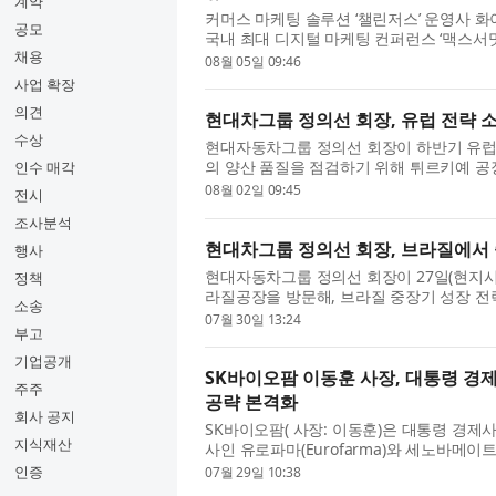
계약
커머스 마케팅 솔루션 ‘챌린저스’ 운영사 
공모
국내 최대 디지털 마케팅 컨퍼런스 ‘맥스서밋(M
채용
서 브랜드의 실제 구매를 이끌어내는 핵심 전
08월 05일 09:46
사업 확장
의견
현대차그룹 정의선 회장, 유럽 전략 
수상
현대자동차그룹 정의선 회장이 하반기 유럽 
의 양산 품질을 점검하기 위해 튀르키예 공장
인수 매각
이스탄불 인근 항구도시 이즈미트에 위치한 
08월 02일 09:45
전시
조사분석
현대차그룹 정의선 회장, 브라질에서 
행사
현대자동차그룹 정의선 회장이 27일(현지시
정책
라질공장을 방문해, 브라질 중장기 성장 전
소송
경제사절단으로 브라질을 방문한 정의선 회장이
07월 30일 13:24
부고
기업공개
SK바이오팜 이동훈 사장, 대통령 경
주주
공략 본격화
회사 공지
SK바이오팜( 사장: 이동훈)은 대통령 경
지식재산
사인 유로파마(Eurofarma)와 세노바메
질 출시를 계기로 6억 명 규모의 중남미 시장
인증
07월 29일 10:38