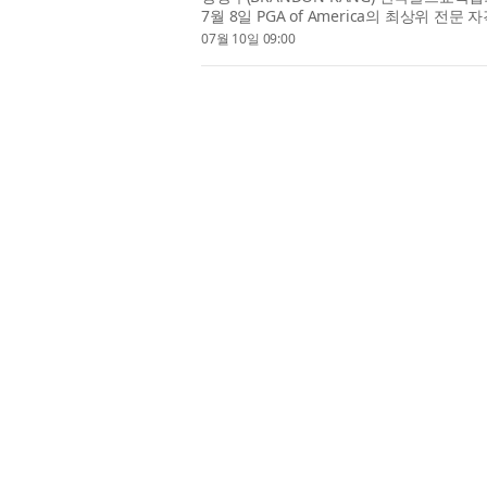
7월 8일 PGA of America의 최상위 전문 자격인
Master Professional은 전 세계에서도
07월 10일 09:00